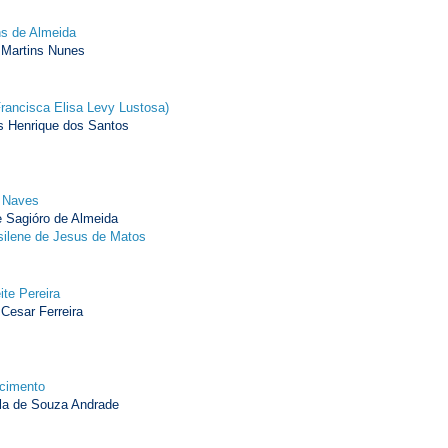
ns de Almeida
 Martins Nunes
Francisca Elisa Levy Lustosa)
 Henrique dos Santos
 Naves
 Sagióro de Almeida
silene de Jesus de Matos
te Pereira
esar Ferreira
scimento
la de Souza Andrade