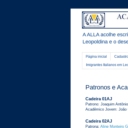
A ALLA acolhe escrit
Leopoldina e o dese
Página inicial
Cadastro
Imigrantes Italianos em Le
Patronos e Ac
Cadeira 01AJ
Patrono: Joaquim Antônio
Acadêmico Jovem: João O
Cadeira 02AJ
Patrona:
Aline Monteiro 