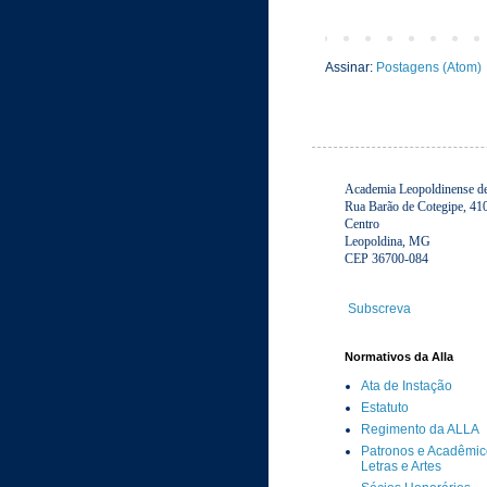
Assinar:
Postagens (Atom)
Academia Leopoldinense de 
Rua Barão de Cotegipe, 41
Centro
Leopoldina, MG
CEP 36700-084
Subscreva
Normativos da Alla
Ata de Instação
Estatuto
Regimento da ALLA
Patronos e Acadêmic
Letras e Artes