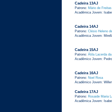
Cadeira 13AJ
Patrono:
Mário de Freitas
Acadêmica Jovem: Isabel
Cadeira 14AJ
Patrono:
Clésio Heleno d
Acadêmica Jovem: Mirell
Cadeira 15AJ
Patrono:
Átila Lacerda d
Acadêmico Jovem: Pedro 
Cadeira 16AJ
Patrono:
Noel Rosa
Acadêmico Jovem: Willen
Cadeira 17AJ
Patrono:
Rosaide Maria L
Acadêmica Jovem: Isabel