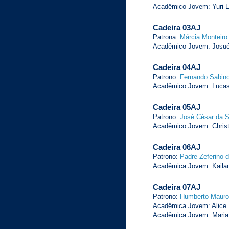
Acadêmico Jovem: Yuri E
Cadeira 03AJ
Patrona:
Márcia Monteiro
Acadêmico Jovem: Josué 
Cadeira 04AJ
Patrono:
Fernando Sabin
Acadêmico Jovem: Lucas
Cadeira 05AJ
Patrono:
José César da S
Acadêmico Jovem: Christo
Cadeira 06AJ
Patrono:
Padre Zeferino 
Acadêmica Jovem: Kailany
Cadeira 07AJ
Patrono:
Humberto Mauro
Acadêmica Jovem: Alice F
Acadêmica Jovem: Maria