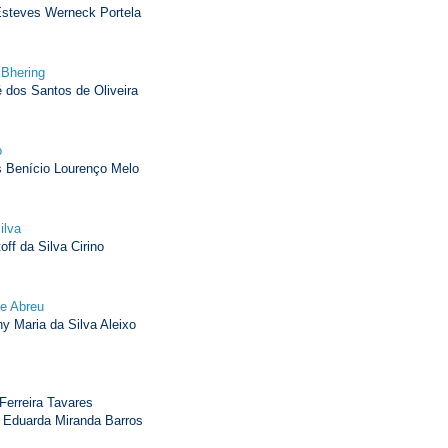
steves Werneck Portela
 Bhering
dos Santos de Oliveira
o
 Benício Lourenço Melo
ilva
ff da Silva Cirino
de Abreu
 Maria da Silva Aleixo
erreira Tavares
 Eduarda Miranda Barros