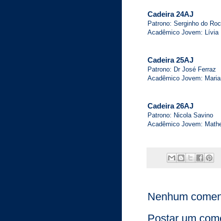
Cadeira 24AJ
Patrono: Serginho do Ro
Acadêmico Jovem: Lívia B
Cadeira 25AJ
Patrono: Dr José Ferraz
Acadêmico Jovem: Marian
Cadeira 26AJ
Patrono: Nicola Savino
Acadêmico Jovem: Matheu
Nenhum coment
Postar um come