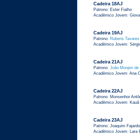
Cadeira 18AJ
Patrono: Ester Fialho
Acadêmico Jovem: Giova
Cadeira 19AJ
Patrono:
Rubens Tavares
Acadêmico Jovem: Sérgio
Cadeira 21AJ
Patrono:
João Moojen de 
Acadêmico Jovem: Ana Cl
Cadeira 22AJ
Patrono: Monsenhor Antô
Acadêmico Jovem: Kauã 
Cadeira 23AJ
Patrono: Joaquim Fajard
Acadêmico Jovem: Lara 