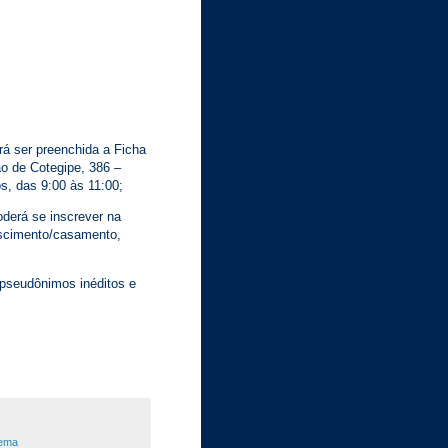
erá ser preenchida a Ficha
o de Cotegipe, 386 –
s, das 9:00 às 11:00;
oderá se inscrever na
ascimento/casamento,
e pseudônimos inéditos e
ema