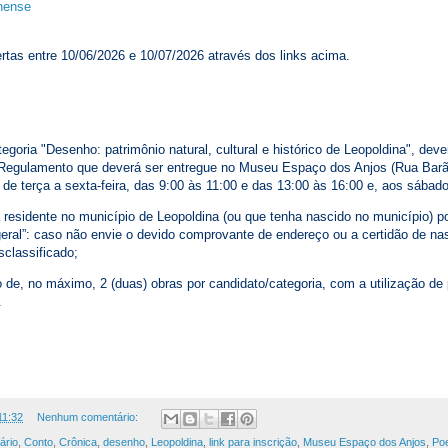
inense
rtas entre 10/06/2026 e 10/07/2026 através dos links acima.
tegoria "Desenho: patrimônio natural, cultural e histórico de Leopoldina", dev
 Regulamento que deverá ser entregue no Museu Espaço dos Anjos (Rua Barã
de terça a sexta-feira, das 9:00 às 11:00 e das 13:00 às 16:00 e, aos sábado
 residente no município de Leopoldina (ou que tenha nascido no município) p
eral”: caso não envie o devido comprovante de endereço ou a certidão de n
classificado;
ção de, no máximo, 2 (duas) obras por candidato/categoria, com a utilização d
.
11:32
Nenhum comentário:
ário
,
Conto
,
Crônica
,
desenho
,
Leopoldina
,
link para inscrição
,
Museu Espaço dos Anjos
,
Po