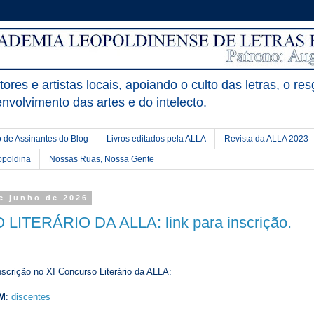
ores e artistas locais, apoiando o culto das letras, o res
nvolvimento das artes e do intelecto.
 de Assinantes do Blog
Livros editados pela ALLA
Revista da ALLA 2023
opoldina
Nossas Ruas, Nossa Gente
de junho de 2026
ITERÁRIO DA ALLA: link para inscrição.
nscrição no XI Concurso Literário da ALLA:
EM
:
discentes