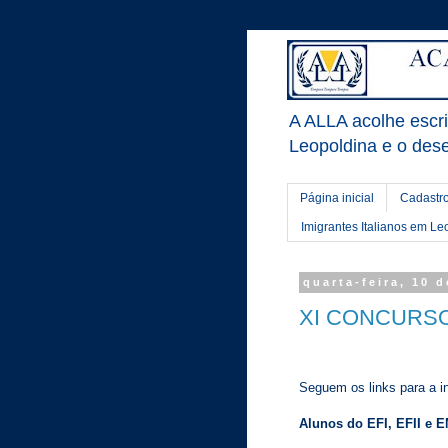
A ALLA acolhe escrit
Leopoldina e o dese
Página inicial
Cadastro
Imigrantes Italianos em Le
quarta-feira, 10 
XI CONCURSO L
Seguem os links para a i
Alunos do EFI, EFII e 