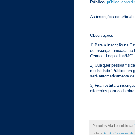
Público
:
público leopold
As inscrições estarão abe
Observações:
1) Para a inscrição na Ca
de Inscrição anexada ao
Centro – Leopoldina/MG), 
2) Qualquer pessoa física
modalidade “Público em g
será automaticamente des
3) Fica restrita a inscri
diferentes para cada obra
Posted by
Alla Leopoldina
at
Labels:
ALLA
,
Concurso Liter