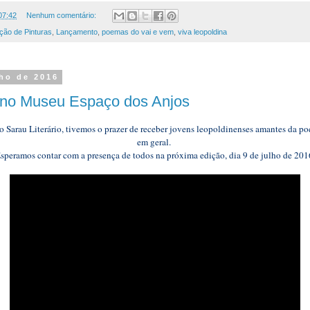
07:42
Nenhum comentário:
ção de Pinturas
,
Lançamento
,
poemas do vai e vem
,
viva leopoldina
nho de 2016
o no Museu Espaço dos Anjos
Sarau Literário, tivemos o prazer de receber jovens leopoldinenses amantes da poesi
em geral.
speramos contar com a presença de todos na próxima edição, dia 9 de julho de 201