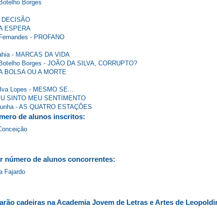
 Botelho Borges
 A DECISÃO
 - A ESPERA
a Fernandes - PROFANO
 Bahia - MARCAS DA VIDA
os Botelho Borges - JOÃO DA SILVA, CORRUPTO?
d - A BOLSA OU A MORTE
 Silva Lopes - MESMO SE...
 - EU SINTO MEU SENTIMENTO
va Cunha - AS QUATRO ESTAÇÕES
ero de alunos inscritos:
Conceição
r número de alunos concorrentes:
a Fajardo
rão cadeiras na Academia Jovem de Letras e Artes de Leopoldi