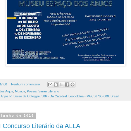
07:00
Nenhum comentário:
dos Anjos
,
Música
,
Poesia
,
Sarau Literário
njos R. Barão de Cotegipe, 386 - Da Catedral, Leopoldina - MG, 36700-000, Brasil
e junho de 2016
I Concurso Literário da ALLA