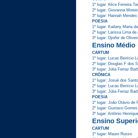
1º lugar: Alice Ferre
2º lugar: Giovanna Mor
3º lugar: Hannah Mende
POESIA
1º lugar: Kailany Maria
2º lugar: Larissa Lima 
3º lugar: Djnifer de Oliv
Ensino Médio
CARTUM
1º lugar: Lucas Benício 
2º lugar: Douglas F dos
3º lugar: Júlia Ferraz Ba
CRÔNICA
1º lugar: Josué dos S
2º lugar: Lucas Beníc
3º lugar: Júlia Ferraz B
POESIA
1º lugar: João Otávio de
2º lugar: Gustavo Gom
3º lugar: Antônio Henri
Ensino Superi
CARTUM
1º lugar: Mauro Russo