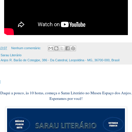
13:07
Nenhum comentário:
,
Sarau Literário
njos R. Barão de Cotegipe, 386 - Da Catedral, Leopoldina - MG, 36700-000, Brasil
u
Daqui a pouco, às 10 horas, começa o Sarau Literário no Museu Espaço dos Anjos.
Esperamos por você!