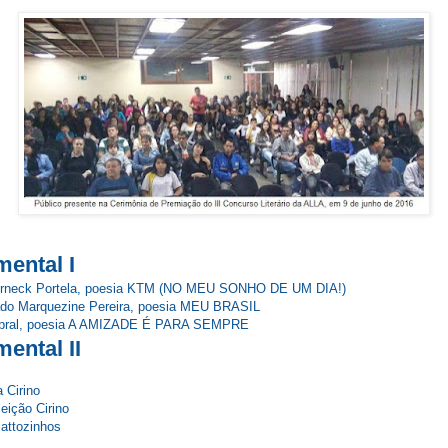
ental I
 Werneck Portela, poesia KTM (NO MEU SONHO DE UM DIA!)
ado Marquezine Pereira, poesia MEU BRASIL
Cabral, poesia A AMIZADE É PARA SEMPRE
ental II
a Cirino
eição Cirino
Mattozinhos