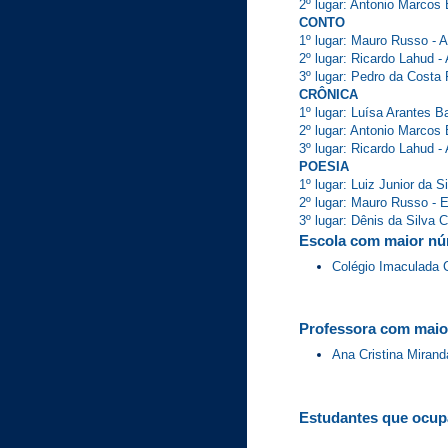
2º lugar: Antonio Marcos
CONTO
1º lugar: Mauro Russo -
2º lugar: Ricardo Lahud
3º lugar: Pedro da Cost
CRÔNICA
1º lugar: Luísa Arantes
2º lugar: Antonio Marc
3º lugar: Ricardo Lahu
POESIA
1º lugar: Luiz Junior da
2º lugar: Mauro Russo
3º lugar: Dênis da Sil
Escola com maior núm
Colégio Imaculada 
Professora com maio
Ana Cristina Mirand
Estudantes que ocupa