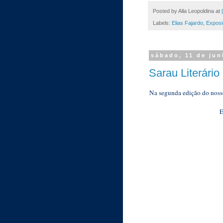
Posted by
Alla Leopoldina
at
Labels:
Elias Fajardo
,
Exposi
sábado, 11 de ju
Sarau Literári
Na segunda edição do nosso 
E