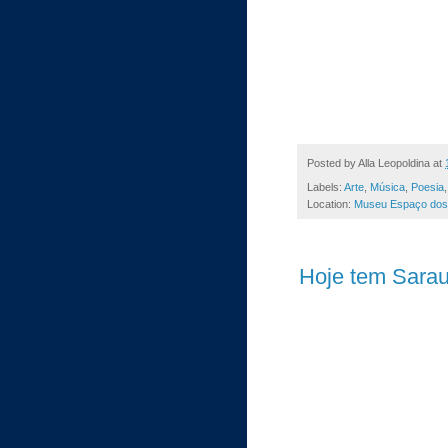
Posted by
Alla Leopoldina
at
Labels:
Arte
,
Música
,
Poesia
Location:
Museu Espaço dos A
Hoje tem Sara