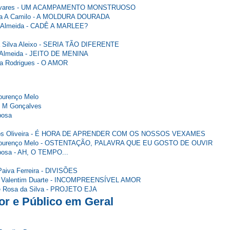
ira Tavares - UM ACAMPAMENTO MONSTRUOSO
eira A Camilo - A MOLDURA DOURADA
s Almeida - CADÊ A MARLEE?
 da Silva Aleixo - SERIA TÃO DIFERENTE
de Almeida - JEITO DE MENINA
eira Rodrigues - O AMOR
Lourenço Melo
 S M Gonçalves
rbosa
antos Oliveira - É HORA DE APRENDER COM OS NOSSOS VEXAMES
io Lourenço Melo - OSTENTAÇÃO, PALAVRA QUE EU GOSTO DE OUVIR
arbosa - AH, O TEMPO...
 Paiva Ferreira - DIVISÕES
es Valentim Duarte - INCOMPREENSÍVEL AMOR
que Rosa da Silva - PROJETO EJA
or e Público em Geral