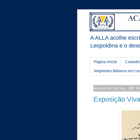
A ALLA acolhe escrit
Leopoldina e o dese
Página inicial
Cadastro
Imigrantes Italianos em Le
quarta-feira, 29 
Exposição Viva