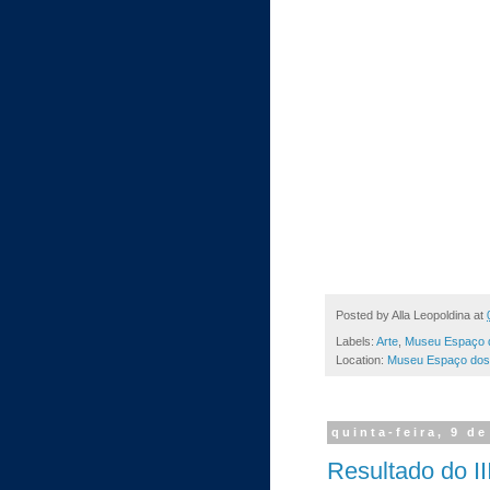
Posted by
Alla Leopoldina
at
Labels:
Arte
,
Museu Espaço 
Location:
Museu Espaço dos A
quinta-feira, 9 d
Resultado do II