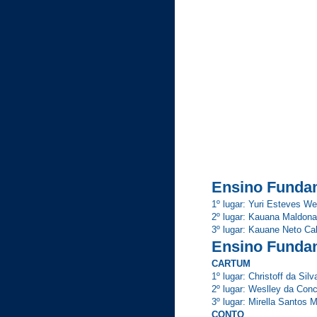
Ensino Fundam
1º lugar: Yuri Esteves
2º lugar: Kauana Maldon
3º lugar: Kauane Neto 
Ensino Fundam
CARTUM
1º lugar: Christoff da Silv
2º lugar: Weslley da Conc
3º lugar: Mirella Santos 
CONTO