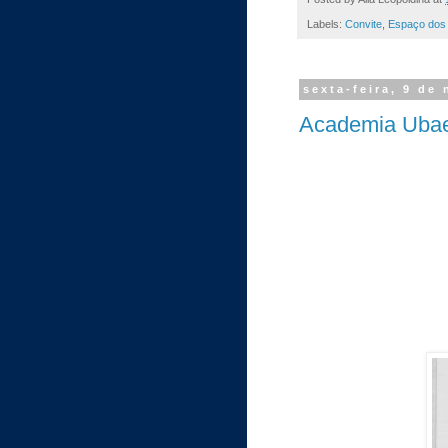
Labels:
Convite
,
Espaço dos 
sexta-feira, 9 de
Academia Ubae