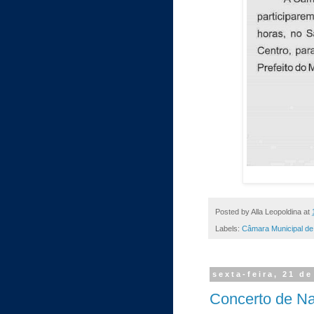
Posted by
Alla Leopoldina
at
Labels:
Câmara Municipal de
sexta-feira, 21 d
Concerto de Nat