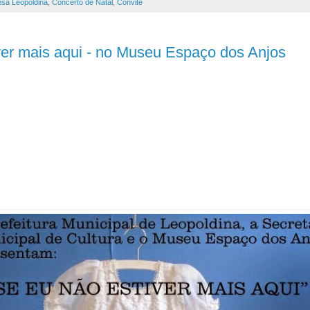
esa Leopoldina
,
Concerto de Natal
,
Convite
ver mais aqui - no Museu Espaço dos Anjos