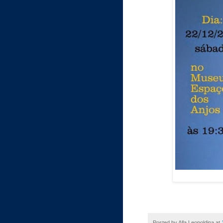
Posted by
Alla Leopoldina
at