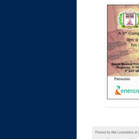
Posted by
Alla Leopoldina
at