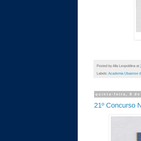
Posted by
Alla Leopoldina
at
Labels:
Academia Ubaense d
quinta-feira, 8 d
21º Concurso N