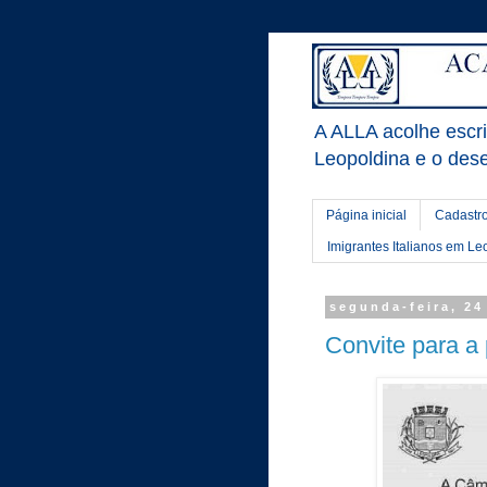
A ALLA acolhe escrit
Leopoldina e o dese
Página inicial
Cadastro
Imigrantes Italianos em Le
segunda-feira, 2
Convite para a