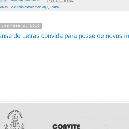
Anjos
,
Se eu não estiver mais aqui
,
Teatro
 novembro de 2012
nse de Letras convida para posse de novos 