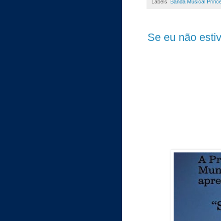
Labels:
Banda Musical Princ
Se eu não esti