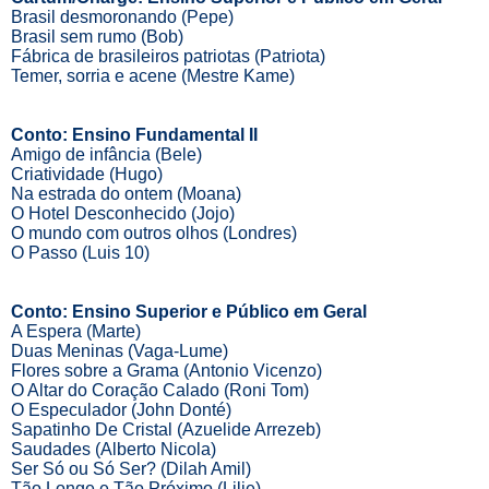
Brasil desmoronando (Pepe)
Brasil sem rumo (Bob)
Fábrica de brasileiros patriotas (Patriota)
Temer, sorria e acene (Mestre Kame)
Conto: Ensino Fundamental II
Amigo de infância (Bele)
Criatividade (Hugo)
Na estrada do ontem (Moana)
O Hotel Desconhecido (Jojo)
O mundo com outros olhos (Londres)
O Passo (Luis 10)
Conto: Ensino Superior e Público em Geral
A Espera (Marte)
Duas Meninas (Vaga-Lume)
Flores sobre a Grama (Antonio Vicenzo)
O Altar do Coração Calado (Roni Tom)
O Especulador (John Donté)
Sapatinho De Cristal (Azuelide Arrezeb)
Saudades (Alberto Nicola)
Ser Só ou Só Ser? (Dilah Amil)
Tão Longe e Tão Próximo (Lilie)