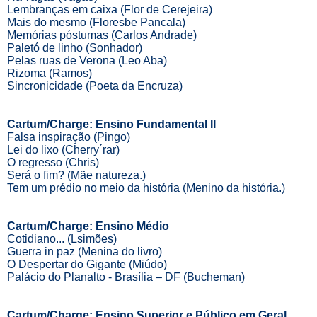
Lembranças em caixa (Flor de Cerejeira)
Mais do mesmo (Floresbe Pancala)
Memórias póstumas (Carlos Andrade)
Paletó de linho (Sonhador)
Pelas ruas de Verona (Leo Aba)
Rizoma (Ramos)
Sincronicidade (Poeta da Encruza)
Cartum/Charge: Ensino Fundamental II
Falsa inspiração (Pingo)
Lei do lixo (Cherry´rar)
O regresso (Chris)
Será o fim? (Mãe natureza.)
Tem um prédio no meio da história (Menino da história.)
Cartum/Charge: Ensino Médio
Cotidiano... (Lsimões)
Guerra in paz (Menina do livro)
O Despertar do Gigante (Miúdo)
Palácio do Planalto - Brasília – DF (Bucheman)
Cartum/Charge: Ensino Superior e Público em Geral