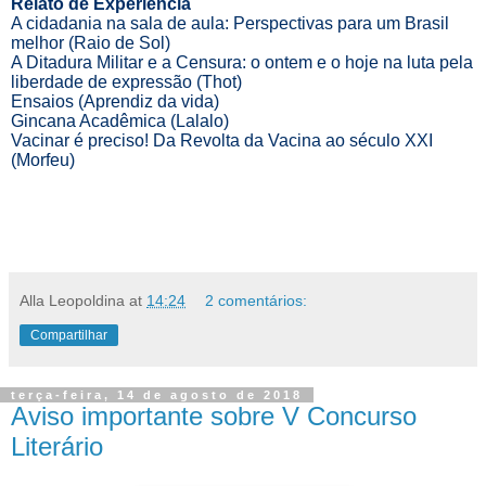
Relato de Experiência
A cidadania na sala de aula: Perspectivas para um Brasil
melhor (Raio de Sol)
A Ditadura Militar e a Censura: o ontem e o hoje na luta pela
liberdade de expressão (Thot)
Ensaios (Aprendiz da vida)
Gincana Acadêmica (Lalalo)
Vacinar é preciso! Da Revolta da Vacina ao século XXI
(Morfeu)
Alla Leopoldina
at
14:24
2 comentários:
Compartilhar
terça-feira, 14 de agosto de 2018
Aviso importante sobre V Concurso
Literário