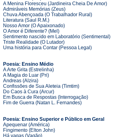
A Menina Floresceu (Jardineira Cheia De Amor)
Admiráveis Memórias (Zeus)
Chuva Abençoada (O Trabalhador Rural)
Literatura (Saul R.M.)
Nosso Amor (O Apaixonado)
O Amor é Diferente? (Mel)
Sentimento nascido em Laboratório (Sentimental)
Triste Realidade (O Lutador)
Uma história para Contar (Pessoa Legal)
Poesia: Ensino Médio
A Arte Grita (Estrelinha)
A Magia do Luar (Pri)
Andreas (Alzira)
Confissões de Sua Aleteia (Timtim)
Do Caos à Cura (Arcur)
Em Busca de Respostas (Interrogação)
Fim de Guerra (Natan L. Fernandes)
Poesia: Ensino Superior e Público em Geral
Apequenar (América)
Fingimento (Elton John)
Há vagas (Vagão)