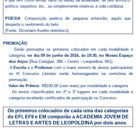
e que tem como temas fatos ou ideias da atualidade, de teor artístico,
político, esportivo, etc., ou simplesmente relativos à vida cotidiana.
POESIA
: Composição poética de pequena extensão; aquilo que
desperta o sentimento do belo.
(Fonte: Dicionário Aurélio eletrônico)
PREMIAÇÃO
:
·
Serão premiados os primeiros colocados em cada modalidade e
categoria,
no dia 09 de junho de 2016, às 19:30, no Museu Espaço
dos Anjos
(Rua Cotegipe, 386 – Centro – Leopoldina, MG).
·
A
Escola
e o
Professor
com o maior número de alunos participantes
no III Concurso Literário serão homenageados na cerimônia de
premiação.
·
Valor do Prêmio
: R$100,00 (cem reais) por modalidade e categoria.
·
Os textos classificados em 2º e 3º lugares em cada modalidade e
categoria receberão certificados de participação no Concurso.
Os primeiros colocados de cada uma das categorias
do EFI, EFII e EM comporão a ACADEMIA JOVEM DE
LETRAS E ARTES DE LEOPOLDINA por dois anos.