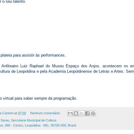
 o seu talento.
à plateia para assistir às performances.
Anfiteatro Luiz Raphael do Museu Espaço dos Anjos, acontecem os enc
Cultura de Leopoldina e pela Academia Leopoldinense de Letras e Artes. Se
 virtual para saber sempre da programação.
a Cantoni
at
07:00
Nenhum comentário:
,
Sarau
,
Secretaria Municipal de Cultura
pe, 386 - Centro, Leopoldina - MG, 36700-000, Brasil