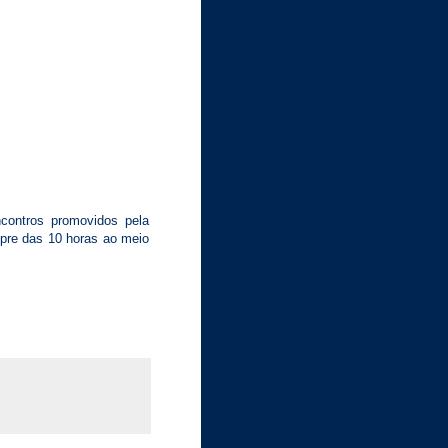
ontros promovidos pela
mpre das 10 horas ao meio