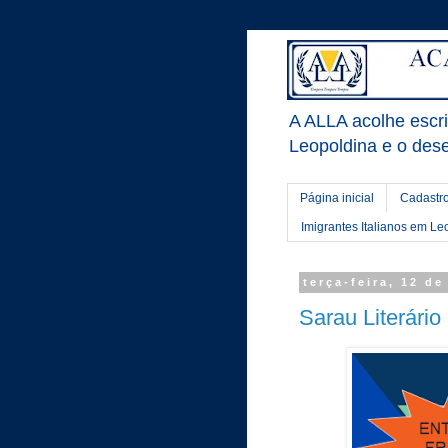
A ALLA acolhe escrit
Leopoldina e o dese
Página inicial
Cadastro
Imigrantes Italianos em Le
terça-feira, 12 d
Sarau Literário