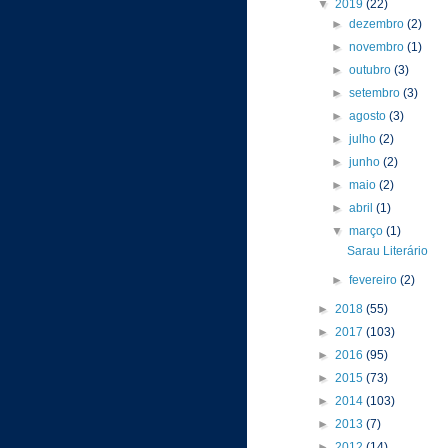
▼
2019
(22)
►
dezembro
(2)
►
novembro
(1)
►
outubro
(3)
►
setembro
(3)
►
agosto
(3)
►
julho
(2)
►
junho
(2)
►
maio
(2)
►
abril
(1)
▼
março
(1)
Sarau Literário
►
fevereiro
(2)
►
2018
(55)
►
2017
(103)
►
2016
(95)
►
2015
(73)
►
2014
(103)
►
2013
(7)
►
2012
(14)