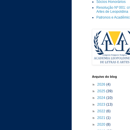
Sócios Honorários
Resolução Nº 001: c
Artes de Leopoldina
Patronos e Acadêmi
Arquivo do blog
►
2026
(4)
►
2025
(39)
►
2024
(10)
►
2023
(13)
►
2022
(6)
►
2021
(1)
►
2020
(8)