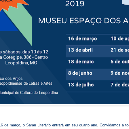
16 de março, o Sarau Literário entrará em seu quarto ano. Convidamos a t