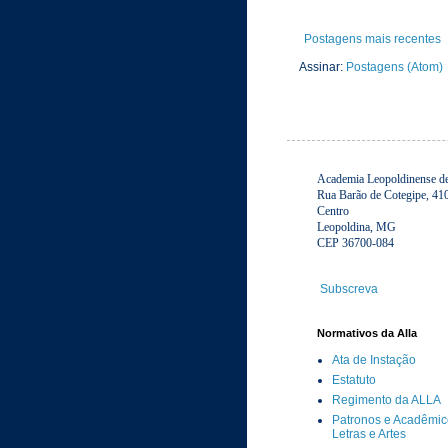
Postagens mais recentes
Assinar:
Postagens (Atom)
Academia Leopoldinense de 
Rua Barão de Cotegipe, 41
Centro
Leopoldina, MG
CEP 36700-084
Subscreva
Normativos da Alla
Ata de Instação
Estatuto
Regimento da ALLA
Patronos e Acadêmic
Letras e Artes