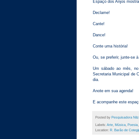
Espaço dos Anjos mostrar
Declame!
Cante!
Dance!
Conte uma história!
Ou, se preferir, junte-se 
Um sábado ao mês, no 
Secretaria Municipal de 
dia.
Anote em sua agenda!
E acompanhe este espaço
Posted by
Pesquisadora Nilz
Labels:
Arte
,
Música
,
Poesia
Location:
R. Barão de Cotegi