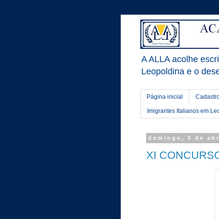
A ALLA acolhe escrit
Leopoldina e o dese
Página inicial
Cadastro
Imigrantes Italianos em Le
domingo, 5 de abr
XI CONCURSO 