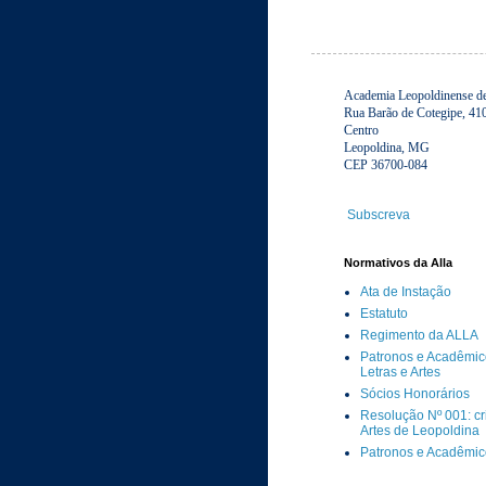
Academia Leopoldinense de 
Rua Barão de Cotegipe, 41
Centro
Leopoldina, MG
CEP 36700-084
Subscreva
Normativos da Alla
Ata de Instação
Estatuto
Regimento da ALLA
Patronos e Acadêmic
Letras e Artes
Sócios Honorários
Resolução Nº 001: c
Artes de Leopoldina
Patronos e Acadêmi