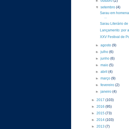
►
outubro
(2)
▼
setembro
(4)
Sarau em homenag
...
Sarau Literário d
Lançamento: por a
XXV Festival de Po
►
agosto
(9)
►
julho
(6)
►
junho
(6)
►
maio
(5)
►
abril
(4)
►
março
(9)
►
fevereiro
(2)
►
janeiro
(4)
►
2017
(103)
►
2016
(95)
►
2015
(73)
►
2014
(103)
►
2013
(7)