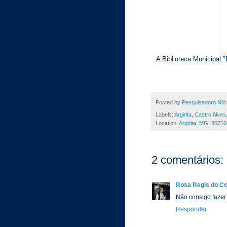
A Biblioteca Municipal "
Posted by
Pesquisadora Nilz
Labels:
Argirita
,
Castro Alves
Location:
Argirita, MG, 36710
2 comentários:
Rosa Regis do Co
Não consigo fazer
Responder