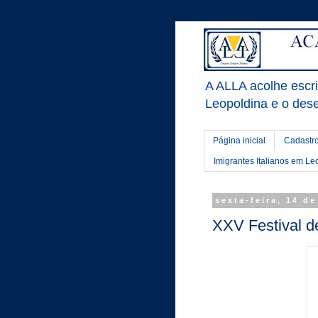
A ALLA acolhe escrit
Leopoldina e o dese
Página inicial
Cadastro
Imigrantes Italianos em Le
sexta-feira, 14 d
XXV Festival d