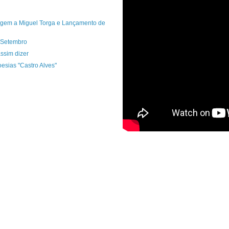
em a Miguel Torga e Lançamento de
e Setembro
ssim dizer
esias "Castro Alves"