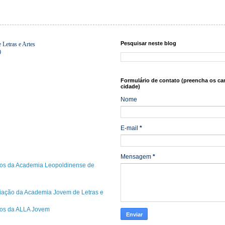
Pesquisar neste blog
Letras e Artes
0
Formulário de contato (preencha os ca
cidade)
Nome
E-mail
*
Mensagem
*
os da Academia Leopoldinense de
riação da Academia Jovem de Letras e
cos da ALLA Jovem