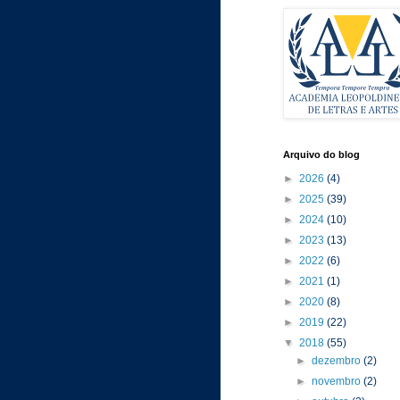
Arquivo do blog
►
2026
(4)
►
2025
(39)
►
2024
(10)
►
2023
(13)
►
2022
(6)
►
2021
(1)
►
2020
(8)
►
2019
(22)
▼
2018
(55)
►
dezembro
(2)
►
novembro
(2)