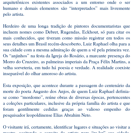
arquitetônicos existentes associados a um entorno onde o ser
humano e demais elementos são “interpretados” mais livremente
pelo artista.
Herdeiro de uma longa tradição de pintores documentaristas que
incluem nomes como Debret, Rugendas, Eckhout, só para citar os
mais conhecidos, que tiveram como missão registrar em todos os
seus detalhes um Brasil recém-descoberto, Luiz Raphael olha para a
sua cidade com a mesma admiração de quem a vê pela primeira vez.
Os “anjinhos” na festa da Igreja do Rosário, a marcante presença do
Morro do Cruzeiro, as palmeiras imperiais da Praça Félix Martins, a
velha sorveteria, em tudo há poesia e verdade. A realidade coexiste
inseparável do olhar amoroso do artista.
Esta exposição, que acontece durante a passagem do centenário da
morte do poeta Augusto dos Anjos, de quem Luiz Raphael definia-
se como “mordomo”, reúne obras de diversas épocas, pertencentes
a coleções particulares, inclusive da própria família do artista e que
foram gentilmente cedidas graças ao valioso empenho do
pesquisador leopoldinense Elias Abrahim Neto.
O visitante irá, certamente, identificar lugares e situações ao visitar a
mostra, aceitando o convite do artista para “re-ler” sua cidade,