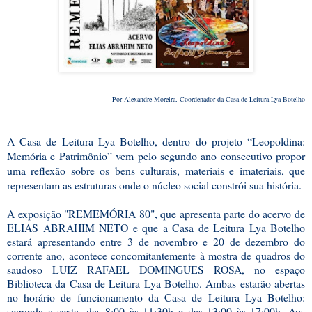
Por Alexandre Moreira, Coordenador da Casa de Leitura Lya Botelho
A Casa de Leitura Lya Botelho, dentro do projeto “Leopoldina:
Memória e Patrimônio” vem pelo segundo ano consecutivo propor
uma reflexão sobre os bens culturais, materiais e imateriais, que
representam as estruturas onde o núcleo social constrói sua história.
A exposição "REMEMÓRIA 80", que apresenta parte do acervo de
ELIAS ABRAHIM NETO e que a Casa de Leitura Lya Botelho
estará apresentando entre 3 de novembro e 20 de dezembro do
corrente ano, acontece concomitantemente à mostra de quadros do
saudoso LUIZ RAFAEL DOMINGUES ROSA, no espaço
Biblioteca da Casa de Leitura Lya Botelho. Ambas estarão abertas
no horário de funcionamento da Casa de Leitura Lya Botelho:
segunda a sexta, das 8:00 às 11:30h e das 13:00 às 17:00h. Aos