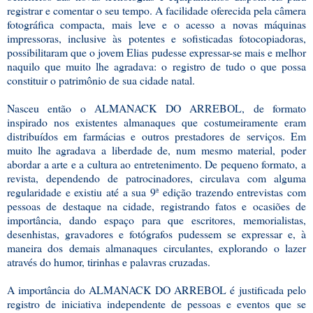
registrar e comentar o seu tempo. A facilidade oferecida pela câmera
fotográfica compacta, mais leve e o acesso a novas máquinas
impressoras, inclusive às potentes e sofisticadas fotocopiadoras,
possibilitaram que o jovem Elias pudesse expressar-se mais e melhor
naquilo que muito lhe agradava: o registro de tudo o que possa
constituir o patrimônio de sua cidade natal.
Nasceu então o ALMANACK DO ARREBOL, de formato
inspirado nos existentes almanaques que costumeiramente eram
distribuídos em farmácias e outros prestadores de serviços. Em
muito lhe agradava a liberdade de, num mesmo material, poder
abordar a arte e a cultura ao entretenimento. De pequeno formato, a
revista, dependendo de patrocinadores, circulava com alguma
regularidade e existiu até a sua 9ª edição trazendo entrevistas com
pessoas de destaque na cidade, registrando fatos e ocasiões de
importância, dando espaço para que escritores, memorialistas,
desenhistas, gravadores e fotógrafos pudessem se expressar e, à
maneira dos demais almanaques circulantes, explorando o lazer
através do humor, tirinhas e palavras cruzadas.
A importância do ALMANACK DO ARREBOL é justificada pelo
registro de iniciativa independente de pessoas e eventos que se