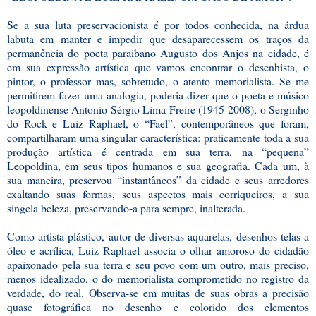
Se a sua luta preservacionista é por todos conhecida, na árdua
labuta em manter e impedir que desaparecessem os traços da
permanência do poeta paraibano Augusto dos Anjos na cidade, é
em sua expressão artística que vamos encontrar o desenhista, o
pintor, o professor mas, sobretudo, o atento memorialista. Se me
permitirem fazer uma analogia, poderia dizer que o poeta e músico
leopoldinense Antonio Sérgio Lima Freire (1945-2008), o Serginho
do Rock e Luiz Raphael, o “Fael”, contemporâneos que foram,
compartilharam uma singular característica: praticamente toda a sua
produção artística é centrada em sua terra, na “pequena”
Leopoldina, em seus tipos humanos e sua geografia. Cada um, à
sua maneira, preservou “instantâneos” da cidade e seus arredores
exaltando suas formas, seus aspectos mais corriqueiros, a sua
singela beleza, preservando-a para sempre, inalterada.
Como artista plástico, autor de diversas aquarelas, desenhos telas a
óleo e acrílica, Luiz Raphael associa o olhar amoroso do cidadão
apaixonado pela sua terra e seu povo com um outro, mais preciso,
menos idealizado, o do memorialista comprometido no registro da
verdade, do real. Observa-se em muitas de suas obras a precisão
quase fotográfica no desenho e colorido dos elementos