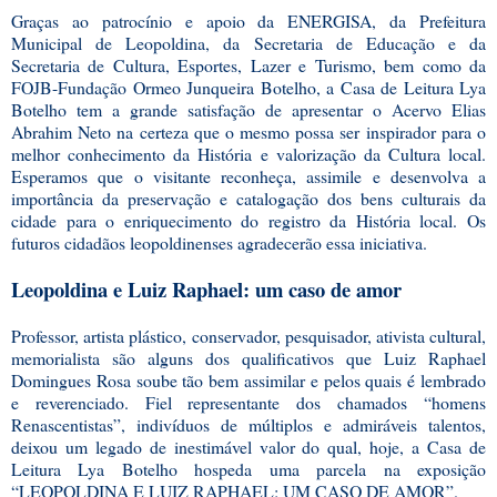
Graças ao patrocínio e apoio da ENERGISA, da Prefeitura
Municipal de Leopoldina, da Secretaria de Educação e da
Secretaria de Cultura, Esportes, Lazer e Turismo, bem como da
FOJB-Fundação Ormeo Junqueira Botelho, a Casa de Leitura Lya
Botelho tem a grande satisfação de apresentar o Acervo Elias
Abrahim Neto na certeza que o mesmo possa ser inspirador para o
melhor conhecimento da História e valorização da Cultura local.
Esperamos que o visitante reconheça, assimile e desenvolva a
importância da preservação e catalogação dos bens culturais da
cidade para o enriquecimento do registro da História local. Os
futuros cidadãos leopoldinenses agradecerão essa iniciativa.
Leopoldina e Luiz Raphael: um caso de amor
Professor, artista plástico, conservador, pesquisador, ativista cultural,
memorialista são alguns dos qualificativos que Luiz Raphael
Domingues Rosa soube tão bem assimilar e pelos quais é lembrado
e reverenciado. Fiel representante dos chamados “homens
Renascentistas”, indivíduos de múltiplos e admiráveis talentos,
deixou um legado de inestimável valor do qual, hoje, a Casa de
Leitura Lya Botelho hospeda uma parcela na exposição
“LEOPOLDINA E LUIZ RAPHAEL: UM CASO DE AMOR”.