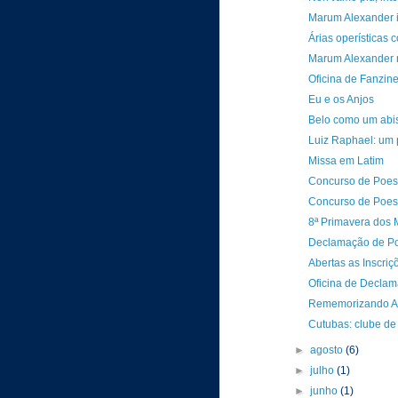
Marum Alexander in
Árias operísticas
Marum Alexander n
Oficina de Fanzin
Eu e os Anjos
Belo como um abis
Luiz Raphael: um 
Missa em Latim
Concurso de Poesi
Concurso de Poesi
8ª Primavera dos
Declamação de P
Abertas as Inscri
Oficina de Decla
Rememorizando Au
Cutubas: clube de 
►
agosto
(6)
►
julho
(1)
►
junho
(1)