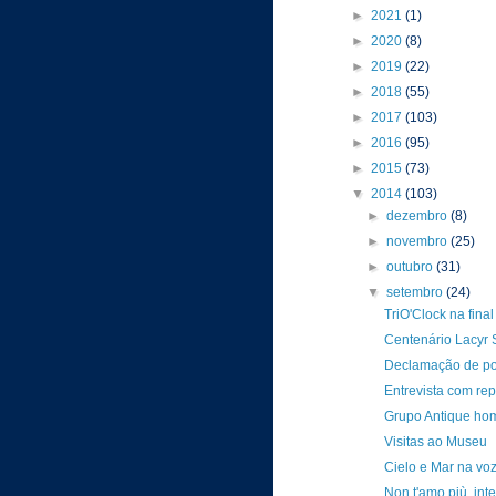
►
2021
(1)
►
2020
(8)
►
2019
(22)
►
2018
(55)
►
2017
(103)
►
2016
(95)
►
2015
(73)
▼
2014
(103)
►
dezembro
(8)
►
novembro
(25)
►
outubro
(31)
▼
setembro
(24)
TriO'Clock na fina
Centenário Lacyr S
Declamação de po
Entrevista com rep
Grupo Antique ho
Visitas ao Museu
Cielo e Mar na vo
Non t'amo più, in