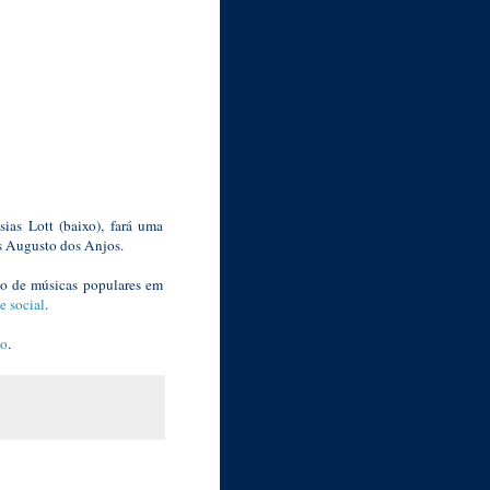
ias Lott (baixo), fará uma
s Augusto dos Anjos.
rio de músicas populares em
e social
.
ço
.