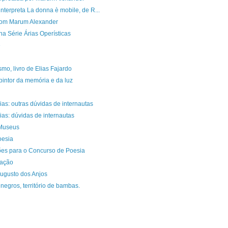
terpreta La donna è mobile, de R...
 com Marum Alexander
a Série Árias Operísticas
e
mo, livro de Elias Fajardo
pintor da memória e da luz
as: outras dúvidas de internautas
as: dúvidas de internautas
 Museus
oesia
ções para o Concurso de Poesia
mação
gusto dos Anjos
negros, território de bambas.