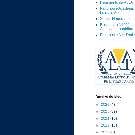
Regimento da ALLA
Patronos e Acadêmic
Letras e Artes
Sócios Honorários
Resolução Nº 001: c
Artes de Leopoldina
Patronos e Acadêmi
Arquivo do blog
►
2026
(4)
►
2025
(39)
►
2024
(10)
►
2023
(13)
►
2022
(6)