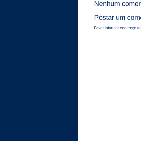
Nenhum coment
Postar um come
Favor informar endereço de