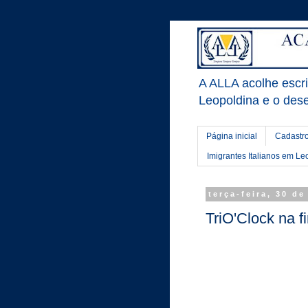
A ALLA acolhe escrit
Leopoldina e o dese
Página inicial
Cadastro
Imigrantes Italianos em Le
terça-feira, 30 d
TriO'Clock na 