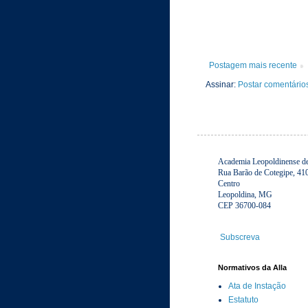
Postagem mais recente
Assinar:
Postar comentário
Academia Leopoldinense de 
Rua Barão de Cotegipe, 41
Centro
Leopoldina, MG
CEP 36700-084
Subscreva
Normativos da Alla
Ata de Instação
Estatuto