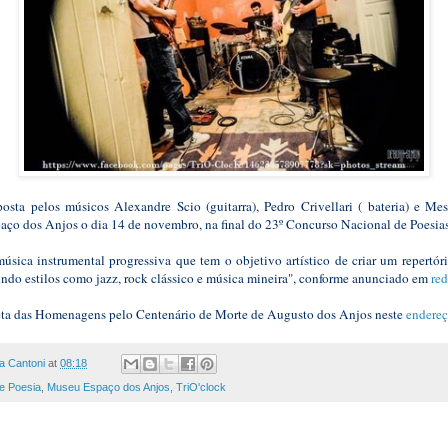
sta pelos músicos Alexandre Scio (guitarra), Pedro Crivellari ( bateria) e Mess
ço dos Anjos o dia 14 de novembro, na final do 23º Concurso Nacional de Poesia
úsica instrumental progressiva que tem o objetivo artístico de criar um repertó
dindo estilos como jazz, rock clássico e música mineira", conforme anunciado em
red
ta das Homenagens pelo Centenário de Morte de Augusto dos Anjos neste
endere
a Cantoni
at
08:18
e Poesia
,
Museu Espaço dos Anjos
,
TriO'clock