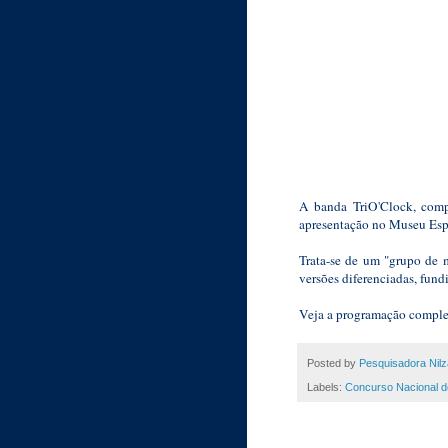
A banda TriO'Clock, compo
apresentação no Museu Espa
Trata-se de um "grupo de m
versões diferenciadas, fun
Veja a programação comple
Posted by
Pesquisadora Nilz
Labels:
Concurso Nacional d