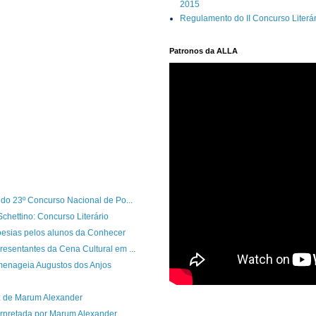
2015
Regulamento do II Concurso Literá
Patronos da ALLA
l do 23º Concurso Nacional de Po...
chettino: Concurso Literário
esias pelos alunos da Conhecer
resentantes da Cena Cultural em ...
menageia Augustos dos Anjos
z de Marum Alexander
terpretada por Marum Alexander