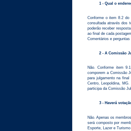
1 - Qual o endere
Conforme o item 8.2 do 
consultada através dos 
poderão receber resposta 
ao final de cada postagem
Comentários e perguntas
2 - A Comissão J
Não. Conforme item 9.1
comporem a Comissão Jul
para julgamento na fina
Centro, Leopoldina, MG
participa da Comissão Jul
3 - Haverá votaçã
Não. Apenas os membros da
será composto por membro
Esporte, Lazer e Turismo