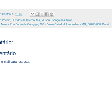
a Cantoni
at
11:13
e Poesia
,
Dúvidas de Internautas
,
Museu Espaço dos Anjos
njos - Rua Barão de Cotegipe, 386 - Bairro Catedral, Leopoldina - MG, 36700-000, Brasil
ário:
ntário
 e-mail para resposta.