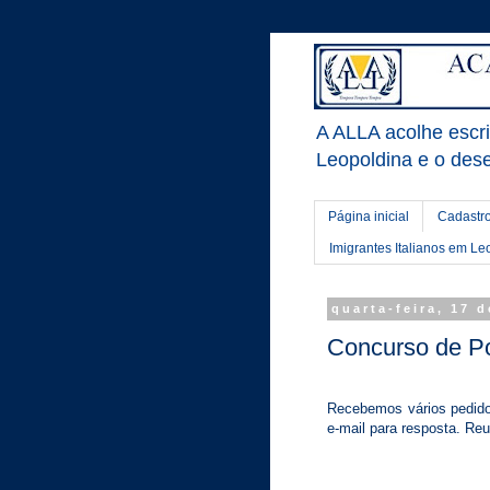
A ALLA acolhe escrit
Leopoldina e o dese
Página inicial
Cadastro
Imigrantes Italianos em Le
quarta-feira, 17 
Concurso de Po
Recebemos vários pedido
e-mail para resposta. Re