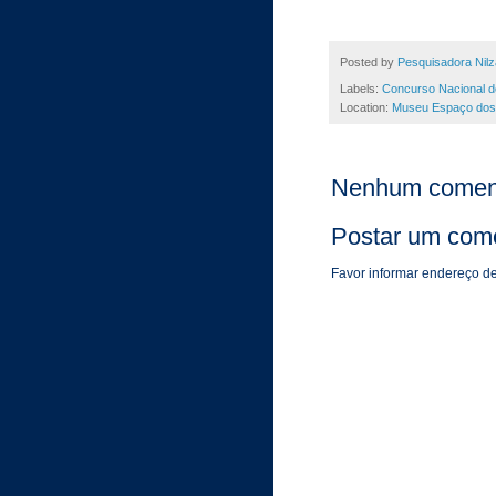
Posted by
Pesquisadora Nilz
Labels:
Concurso Nacional d
Location:
Museu Espaço dos A
Nenhum coment
Postar um come
Favor informar endereço de