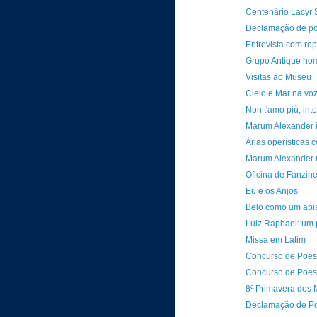
Centenário Lacyr S
Declamação de po
Entrevista com rep
Grupo Antique ho
Visitas ao Museu
Cielo e Mar na vo
Non t'amo più, in
Marum Alexander in
Árias operísticas
Marum Alexander n
Oficina de Fanzin
Eu e os Anjos
Belo como um abis
Luiz Raphael: um 
Missa em Latim
Concurso de Poesi
Concurso de Poesi
8ª Primavera dos
Declamação de P