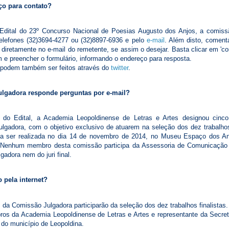
ço para contato?
Edital do 23º Concurso Nacional de Poesias Augusto dos Anjos, a comiss
telefones (32)3694-4277 ou (32)8897-6936 e pelo
e-mail
. Além disto, coment
diretamente no e-mail do remetente, se assim o desejar. Basta clicar em 'co
 e preencher o formulário, informando o endereço para resposta.
 podem também ser feitos através do
twitter
.
ulgadora responde perguntas por e-mail?
 do Edital, a Academia Leopoldinense de Letras e Artes designou cin
gadora, com o objetivo exclusivo de atuarem na seleção dos dez trabalho
l a ser realizada no dia 14 de novembro de 2014, no Museu Espaço dos An
. Nenhum membro desta comissão participa da Assessoria de Comunicação 
gadora nem do juri final.
o pela internet?
 Comissão Julgadora participarão da seleção dos dez trabalhos finalistas. N
s da Academia Leopoldinense de Letras e Artes e representante da Secreta
 do município de Leopoldina.