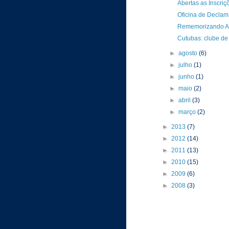
Abertas as Inscri
Oficina de Decla
Rememorizando Au
Cutubas: clube de 
►
agosto
(6)
►
julho
(1)
►
junho
(1)
►
maio
(2)
►
abril
(3)
►
março
(2)
►
2013
(7)
►
2012
(14)
►
2011
(13)
►
2010
(15)
►
2009
(6)
►
2008
(3)