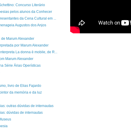
chettino: Concurso Literário
esias pelos alunos da Conhecer
resentantes da Cena Cultural em ...
menageia Augustos dos Anjos
z de Marum Alexander
terpretada por Marum Alexander
terpreta La donna è mobile, de R...
 com Marum Alexander
a Série Árias Operísticas
e
mo, livro de Elias Fajardo
pintor da memória e da luz
as: outras dúvidas de internautas
as: dúvidas de internautas
 Museus
oesia