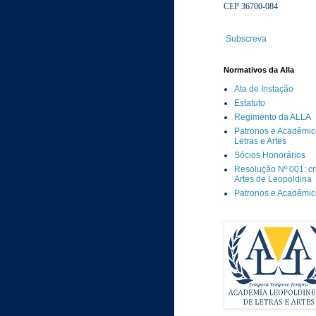
CEP 36700-084
Subscreva
Normativos da Alla
Ata de Instação
Estatuto
Regimento da ALLA
Patronos e Acadêmic
Letras e Artes
Sócios Honorários
Resolução Nº 001: c
Artes de Leopoldina
Patronos e Acadêmi