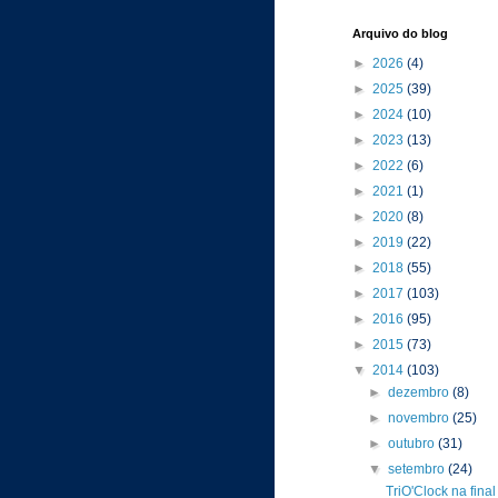
Arquivo do blog
►
2026
(4)
►
2025
(39)
►
2024
(10)
►
2023
(13)
►
2022
(6)
►
2021
(1)
►
2020
(8)
►
2019
(22)
►
2018
(55)
►
2017
(103)
►
2016
(95)
►
2015
(73)
▼
2014
(103)
►
dezembro
(8)
►
novembro
(25)
►
outubro
(31)
▼
setembro
(24)
TriO'Clock na fina