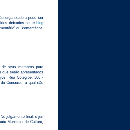
ão organizadora pode ser
ários deixados neste
blog
mentário' ou 'comentários'
co de seus membros para
s que serão apresentados
jos, Rua Cotegipe, 386 -
do Concurso, a qual não
o julgamento final, o juri
ria Municipal de Cultura,