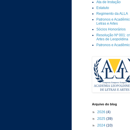
Ata de Instação
Estatuto
Regimento da ALLA
Patronos e Acadêmic
Letras e Artes
Sócios Honorários
Resolução Nº 001: c
Artes de Leopoldina
Patronos e Acadêmi
Arquivo do blog
►
2026
(4)
►
2025
(39)
►
2024
(10)