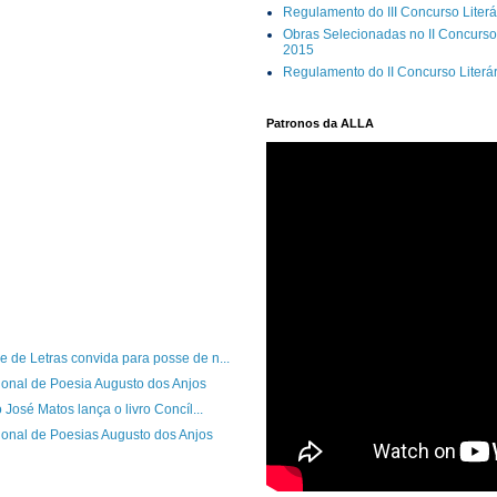
Regulamento do III Concurso Literá
Obras Selecionadas no II Concurso 
2015
Regulamento do II Concurso Literá
Patronos da ALLA
de Letras convida para posse de n...
onal de Poesia Augusto dos Anjos
 José Matos lança o livro Concíl...
onal de Poesias Augusto dos Anjos