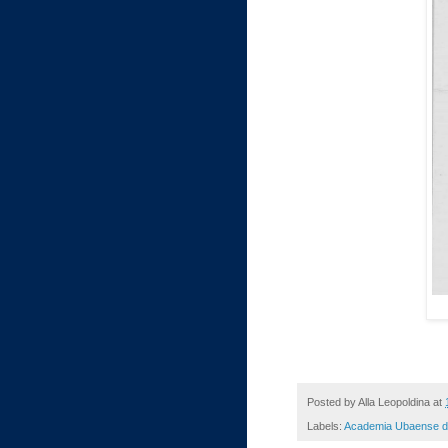
Posted by
Alla Leopoldina
at
Labels:
Academia Ubaense d