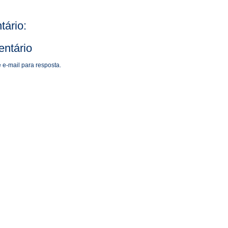
ário:
ntário
 e-mail para resposta.