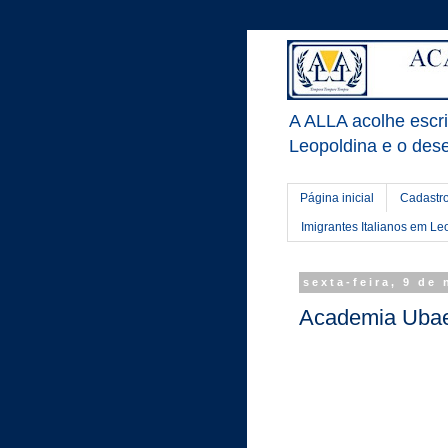
A ALLA acolhe escrit
Leopoldina e o dese
Página inicial
Cadastro
Imigrantes Italianos em Le
sexta-feira, 9 de
Academia Ubae