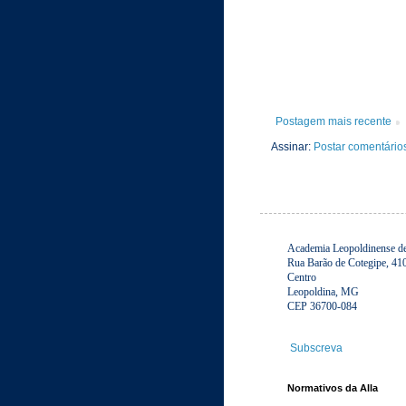
Postagem mais recente
Assinar:
Postar comentário
Academia Leopoldinense de 
Rua Barão de Cotegipe, 41
Centro
Leopoldina, MG
CEP 36700-084
Subscreva
Normativos da Alla