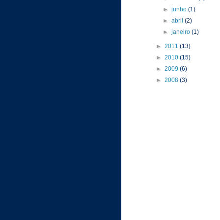
►
junho
(1)
►
abril
(2)
►
janeiro
(1)
►
2011
(13)
►
2010
(15)
►
2009
(6)
►
2008
(3)