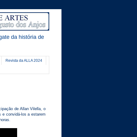
gate da história de
Revista da ALLA 2024
pação de Allan Vilella, o
s e convidá-los a estarem
horas.