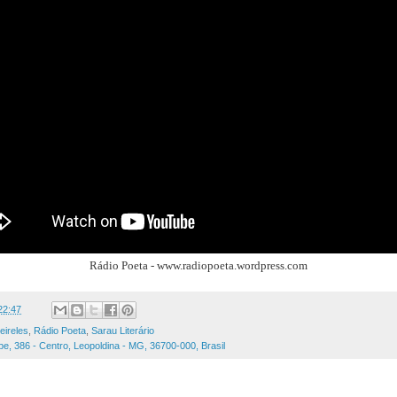
Rádio Poeta - www.radiopoeta.wordpress.com
22:47
eireles
,
Rádio Poeta
,
Sarau Literário
pe, 386 - Centro, Leopoldina - MG, 36700-000, Brasil