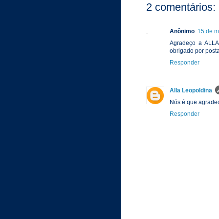
2 comentários:
Anônimo
15 de m
Agradeço a ALLA 
obrigado por post
Responder
Alla Leopoldina
Nós é que agradec
Responder