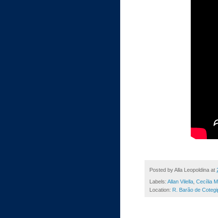
Posted by
Alla Leopoldina
at
Labels:
Allan Vilella
,
Cecília M
Location:
R. Barão de Cotegi