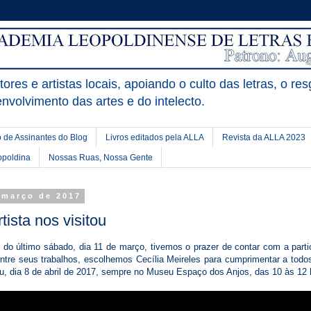
ores e artistas locais, apoiando o culto das letras, o res
nvolvimento das artes e do intelecto.
 de Assinantes do Blog
Livros editados pela ALLA
Revista da ALLA 2023
opoldina
Nossas Ruas, Nossa Gente
e março de 2017
tista nos visitou
 do último sábado, dia 11 de março, tivemos o prazer de contar com a partici
Entre seus trabalhos, escolhemos Cecília Meireles para cumprimentar a todo
, dia 8 de abril de 2017, sempre no Museu Espaço dos Anjos, das 10 às 12 