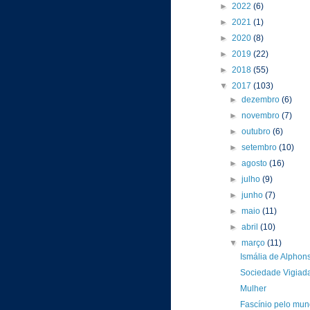
►
2022
(6)
►
2021
(1)
►
2020
(8)
►
2019
(22)
►
2018
(55)
▼
2017
(103)
►
dezembro
(6)
►
novembro
(7)
►
outubro
(6)
►
setembro
(10)
►
agosto
(16)
►
julho
(9)
►
junho
(7)
►
maio
(11)
►
abril
(10)
▼
março
(11)
Ismália de Alpho
Sociedade Vigiada
Mulher
Fascínio pelo mun