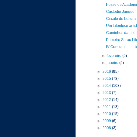
Posse de Acadêmi
Custódio Junqueir
Círculo de Leitura
Um talentoso artist
Caminhos da Liter
Primeiro Sarau Lit
IV Concurso Liter
►
fevereiro
(5)
►
janeiro
(5)
►
2016
(95)
►
2015
(73)
►
2014
(103)
►
2013
(7)
►
2012
(14)
►
2011
(13)
►
2010
(15)
►
2009
(6)
►
2008
(3)