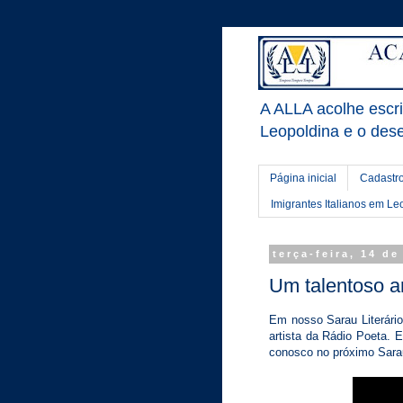
A ALLA acolhe escrit
Leopoldina e o dese
Página inicial
Cadastro
Imigrantes Italianos em Le
terça-feira, 14 d
Um talentoso ar
Em nosso Sarau Literário
artista da Rádio Poeta. 
conosco no próximo Sarau