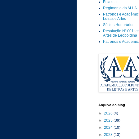
Estatuto
Regimento da ALLA
Patronos e Acadêmic
Letras e Artes
Sócios Honorários
Resolução Nº 001: c
Artes de Leopoldina
Patronos e Acadêmi
Arquivo do blog
►
2026
(4)
►
2025
(39)
►
2024
(10)
►
2023
(13)