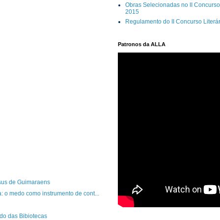
Obras Selecionadas no II Concurso 
2015
Regulamento do II Concurso Literá
Patronos da ALLA
nsus de Guimaraens
: o medo como instrumento de cont...
do das Bibiotecas