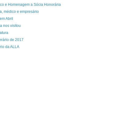
co e Homenagem a Sócia Honorária
a, médico e empresário
 em Abril
a nos visitou
atura
erário de 2017
ário da ALLA