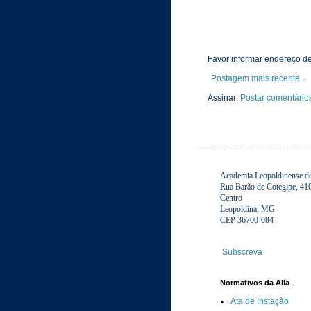
Favor informar endereço de
Postagem mais recente
Assinar:
Postar comentário
Academia Leopoldinense de 
Rua Barão de Cotegipe, 41
Centro
Leopoldina, MG
CEP 36700-084
Subscreva
Normativos da Alla
Ata de Instação