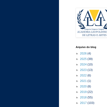
Arquivo do blog
►
2026
(4)
►
2025
(39)
►
2024
(10)
►
2023
(13)
►
2022
(6)
►
2021
(1)
►
2020
(8)
►
2019
(22)
►
2018
(55)
►
2017
(103)