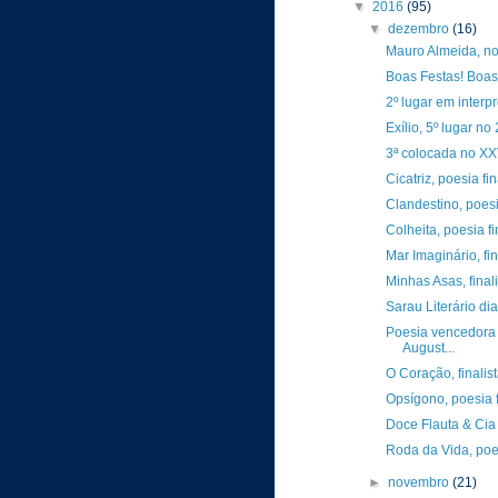
▼
2016
(95)
▼
dezembro
(16)
Mauro Almeida, no
Boas Festas! Boas 
2º lugar em interp
Exílio, 5º lugar n
3ª colocada no XX
Cicatriz, poesia f
Clandestino, poesi
Colheita, poesia f
Mar Imaginário, fi
Minhas Asas, final
Sarau Literário d
Poesia vencedora
August...
O Coração, finalis
Opsígono, poesia 
Doce Flauta & Cia
Roda da Vida, poes
►
novembro
(21)