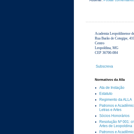
Academia Leopoldinense de 
Rua Barão de Cotegipe, 41
Centro
Leopoldina, MG
CEP 36700-084
Subscreva
Normativos da Alla
Ata de Instação
Estatuto
Regimento da ALLA
Patronos e Acadêmic
Letras e Artes
Sócios Honorários
Resolução Nº 001: c
Artes de Leopoldina
Patronos e Acadêmi