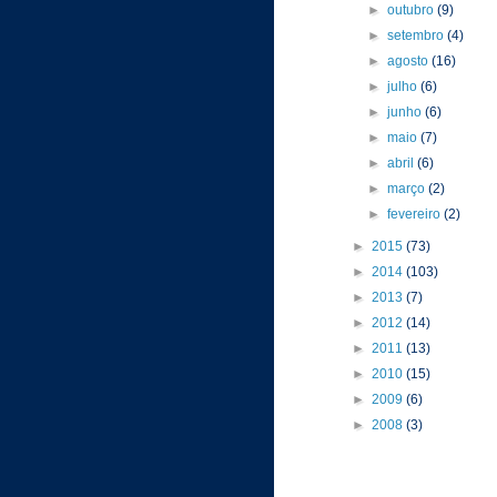
►
outubro
(9)
►
setembro
(4)
►
agosto
(16)
►
julho
(6)
►
junho
(6)
►
maio
(7)
►
abril
(6)
►
março
(2)
►
fevereiro
(2)
►
2015
(73)
►
2014
(103)
►
2013
(7)
►
2012
(14)
►
2011
(13)
►
2010
(15)
►
2009
(6)
►
2008
(3)