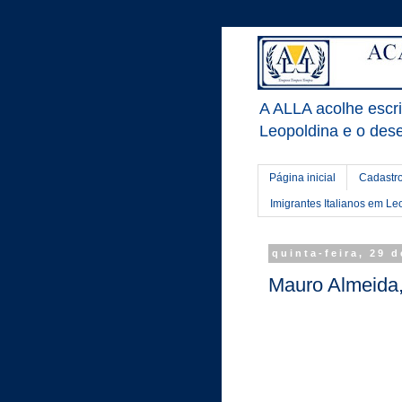
A ALLA acolhe escrit
Leopoldina e o dese
Página inicial
Cadastro
Imigrantes Italianos em Le
quinta-feira, 29 
Mauro Almeida,