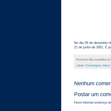
No dia 29 de dezembro d
21 de junho de 2001. É p
Posted by
Alla Leopoldina
at
Labels:
Genealogista
,
Mauro 
Nenhum coment
Postar um come
Favor informar endereço de