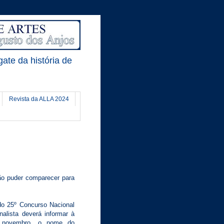
gate da história de
Revista da ALLA 2024
não puder comparecer para
do 25º Concurso Nacional
nalista deverá informar à
e novembro, o nome do