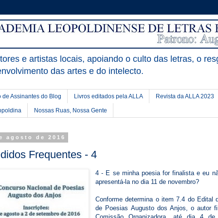
ores e artistas locais, apoiando o culto das letras, o res
nvolvimento das artes e do intelecto.
 de Assinantes do Blog
Livros editados pela ALLA
Revista da ALLA 2023
opoldina
Nossas Ruas, Nossa Gente
de agosto de 2016
didos Frequentes - 4
4 - E se minha poesia for finalista e eu 
apresentá-la no dia 11 de novembro?
Conforme determina o item 7.4 do Edital 
de Poesias Augusto dos Anjos, o autor fi
Comissão Organizadora, até dia 4 d