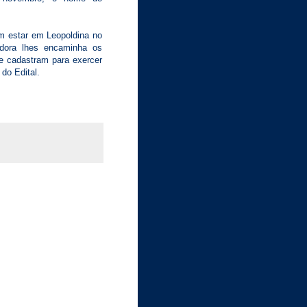
am estar em Leopoldina no
dora lhes encaminha os
e cadastram para exercer
 do Edital.