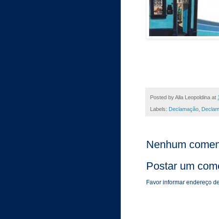
Posted by
Alla Leopoldina
at
Labels:
Declamação
,
Declam
Nenhum coment
Postar um come
Favor informar endereço de