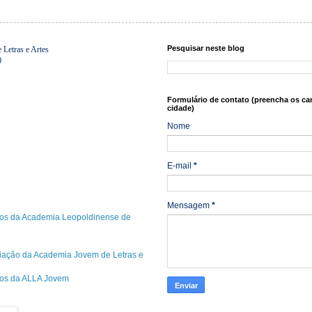
Pesquisar neste blog
Letras e Artes
0
Formulário de contato (preencha os ca
cidade)
Nome
E-mail
*
Mensagem
*
os da Academia Leopoldinense de
riação da Academia Jovem de Letras e
cos da ALLA Jovem