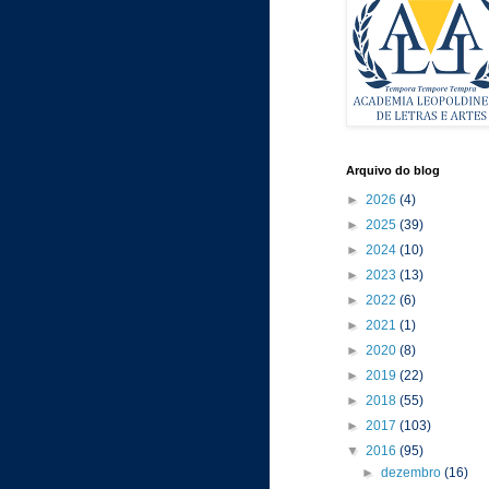
Arquivo do blog
►
2026
(4)
►
2025
(39)
►
2024
(10)
►
2023
(13)
►
2022
(6)
►
2021
(1)
►
2020
(8)
►
2019
(22)
►
2018
(55)
►
2017
(103)
▼
2016
(95)
►
dezembro
(16)