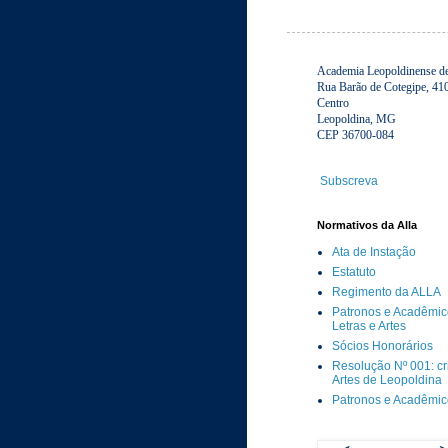
Academia Leopoldinense de 
Rua Barão de Cotegipe, 41
Centro
Leopoldina, MG
CEP 36700-084
Subscreva
Normativos da Alla
Ata de Instação
Estatuto
Regimento da ALLA
Patronos e Acadêmic
Letras e Artes
Sócios Honorários
Resolução Nº 001: c
Artes de Leopoldina
Patronos e Acadêmi