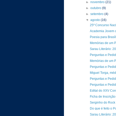
►
novembro
(21)
►
outubro
(9)
►
setembro
(4)
▼
agosto
(16)
25º Concurso Naci
Academia Jovem de
Poesia para Brasíl
Memórias de um P
Sarau Literário: 2
Perguntas e Pedid
Memórias de um P
Perguntas e Pedid
Miguel Torga, méd
Perguntas e Pedid
Perguntas e Pedid
Edital do XXV Con
Ficha de Inscriçã
Serginho do Rock
Do que é feito o P
Sarau Literário: 2