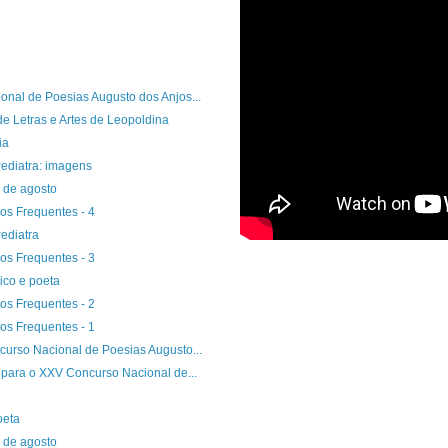
onal de Poesias Augusto dos Anjos...
 Letras e Artes de Leopoldina
ia
ediatra: imagens
0 de agosto
os Frequentes - 4
ediatra
os Frequentes - 3
ico e poeta
os Frequentes - 2
os Frequentes - 1
curso Nacional de Poesias Augusto...
o para o XXV Concurso Nacional de...
oeta
0 de agosto