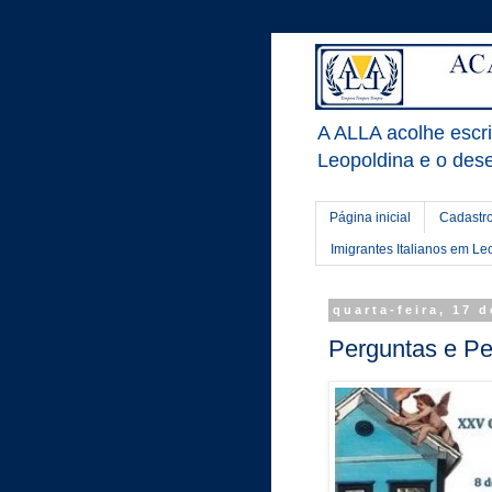
A ALLA acolhe escrit
Leopoldina e o dese
Página inicial
Cadastro
Imigrantes Italianos em Le
quarta-feira, 17 
Perguntas e Pe