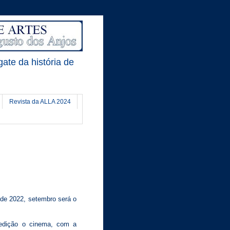
gate da história de
Revista da ALLA 2024
 de 2022, setembro será o
 edição o cinema, com a