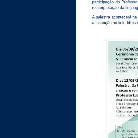
participação do Profess
reinterpretação da lingu
A palestra acontecerá na 
a inscrição no link: htt