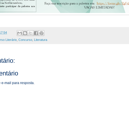
17:54
so Literário
,
Concurso
,
Literatura
ário:
ntário
 e-mail para resposta.