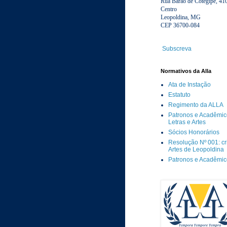
Rua Barão de Cotegipe, 41
Centro
Leopoldina, MG
CEP 36700-084
Subscreva
Normativos da Alla
Ata de Instação
Estatuto
Regimento da ALLA
Patronos e Acadêmic
Letras e Artes
Sócios Honorários
Resolução Nº 001: c
Artes de Leopoldina
Patronos e Acadêmi