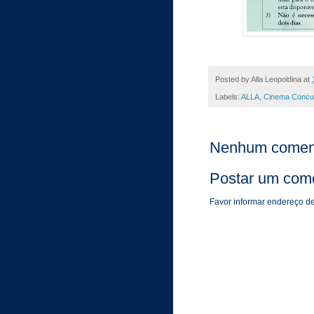
Posted by
Alla Leopoldina
at
Labels:
ALLA
,
Cinema Concur
Nenhum coment
Postar um come
Favor informar endereço de