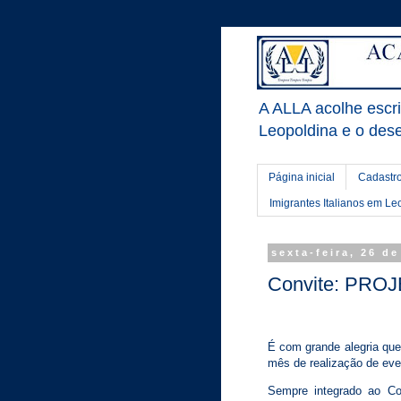
A ALLA acolhe escrit
Leopoldina e o dese
Página inicial
Cadastro
Imigrantes Italianos em Le
sexta-feira, 26 d
Convite: PRO
É com grande alegria que
mês de realização de ev
Sempre integrado ao Co