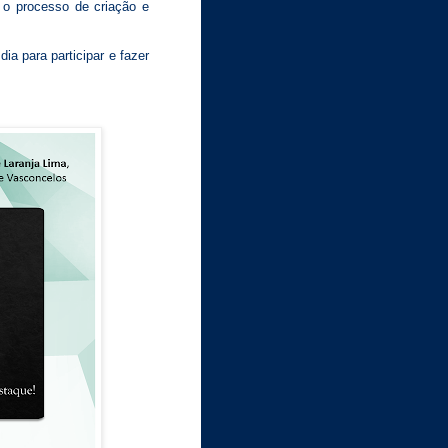
 o processo de criação e
ia para participar e fazer