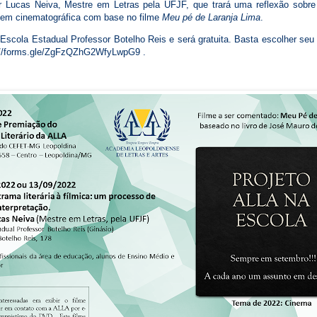
or Lucas Neiva, Mestre em Letras pela UFJF, que trará uma reflexão sobre
agem cinematográfica com base no filme
Meu pé de Laranja Lima
.
Escola Estadual Professor Botelho Reis e será gratuita. Basta escolher seu d
ps://forms.gle/ZgFzQZhG2WfyLwpG9 .