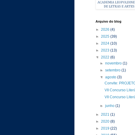
Arquivo do blog
►
2026
(4)
►
2025
(39)
►
2024
(10)
►
2023
(13)
▼
2022
(6)
►
novembro
(1)
►
setembro
(1)
▼
agosto
(3)
Convite: PROJET
VII Concurso Literá
VII Concurso Liter
►
junho
(1)
►
2021
(1)
►
2020
(8)
►
2019
(22)