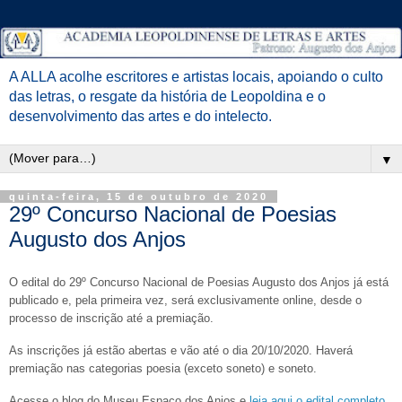
A ALLA acolhe escritores e artistas locais, apoiando o culto
das letras, o resgate da história de Leopoldina e o
desenvolvimento das artes e do intelecto.
▼
quinta-feira, 15 de outubro de 2020
29º Concurso Nacional de Poesias
Augusto dos Anjos
O edital do 29º Concurso Nacional de Poesias Augusto dos Anjos já está
publicado e, pela primeira vez, será
exclusivamente online, desde o
processo de inscrição até a premiação.
As inscrições já estão abertas e vão até o dia 20/10/2020.
Haverá
premiação nas categorias poesia (exceto soneto) e soneto.
Acesse o blog do Museu Espaço dos Anjos
e
leia aqui o edital completo
.