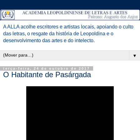
A ALLA acolhe escritores e artistas locais, apoiando o culto
das letras, o resgate da história de Leopoldina e o
desenvolvimento das artes e do intelecto.
▼
terça-feira, 24 de outubro de 2017
O Habitante de Pasárgada