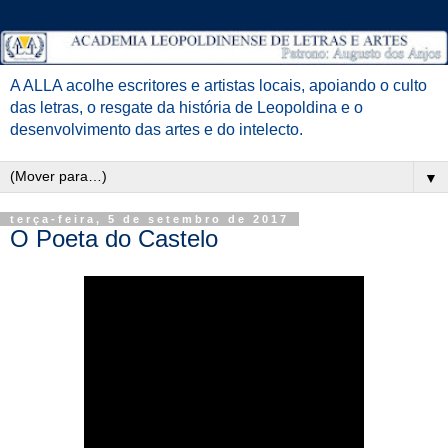
A ALLA acolhe escritores e artistas locais, apoiando o culto
das letras, o resgate da história de Leopoldina e o
desenvolvimento das artes e do intelecto.
▼
terça-feira, 5 de setembro de 2017
O Poeta do Castelo