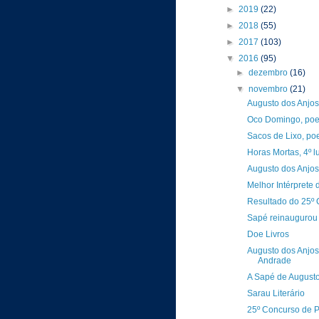
►
2019
(22)
►
2018
(55)
►
2017
(103)
▼
2016
(95)
►
dezembro
(16)
▼
novembro
(21)
Augusto dos Anjos 
Oco Domingo, poes
Sacos de Lixo, poe
Horas Mortas, 4º l
Augusto dos Anjos
Melhor Intérprete 
Resultado do 25º 
Sapé reinaugurou 
Doe Livros
Augusto dos Anjo
Andrade
A Sapé de Augusto
Sarau Literário
25º Concurso de P