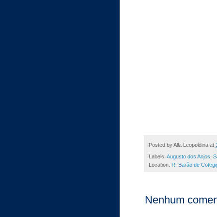
Posted by
Alla Leopoldina
at
Labels:
Augusto dos Anjos
,
S
Location:
R. Barão de Cotegi
Nenhum coment