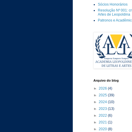
Sócios Honorários
Resolução Nº 001: c
Artes de Leopoldina
Patronos e Acadêmi
Arquivo do blog
►
2026
(4)
►
2025
(39)
►
2024
(10)
►
2023
(13)
►
2022
(6)
►
2021
(1)
►
2020
(8)