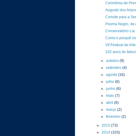
Cerimônia de Prem
Augusto dos Anjos
Convite para a S
Poema Negro, de 
Conservatório Lia
Como e porquê os 
VII Festival de Ar
102 anos do falec
►
outubro
(9)
►
setembro
(4)
►
agosto
(16)
►
julho
(6)
►
junho
(6)
►
maio
(7)
►
abril
(6)
►
março
(2)
►
fevereiro
(2)
►
2015
(73)
►
2014
(103)