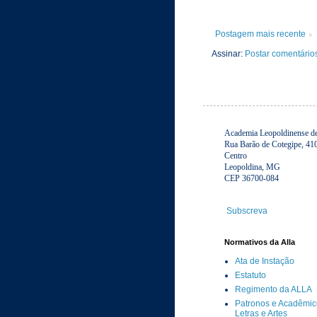
Postagem mais recente
Assinar:
Postar comentário
Academia Leopoldinense de 
Rua Barão de Cotegipe, 41
Centro
Leopoldina, MG
CEP 36700-084
Subscreva
Normativos da Alla
Ata de Instação
Estatuto
Regimento da ALLA
Patronos e Acadêmic
Letras e Artes