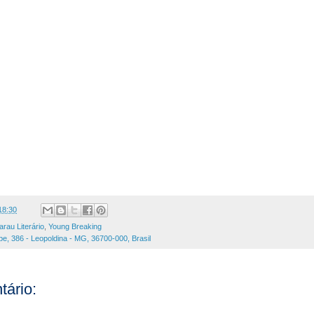
18:30
arau Literário
,
Young Breaking
pe, 386 - Leopoldina - MG, 36700-000, Brasil
ário: