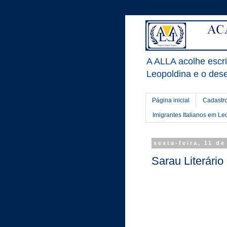
A ALLA acolhe escrit
Leopoldina e o dese
Página inicial
Cadastro
Imigrantes Italianos em Le
sexta-feira, 11 d
Sarau Literário