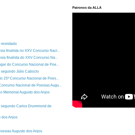
Patronos da ALLA
revisitado
ia finalista no XXV Concurso Naci...
sia finalista do XXV Concurso Na...
ugar do Concurso Nacional de Poe...
 segundo Júlio Caboclo
do 25º Concurso Nacional de Poes...
Concurso Nacional de Poesias Augu...
o Memorial Augusto dos Anjos
s segundo Carlos Drummond de
 dos Anjos
oesias Augusto dos Anjos