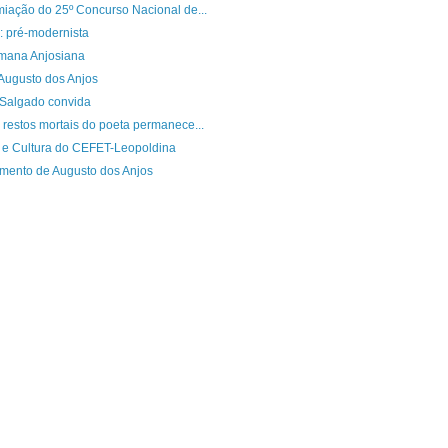
iação do 25º Concurso Nacional de...
: pré-modernista
emana Anjosiana
Augusto dos Anjos
 Salgado convida
restos mortais do poeta permanece...
te e Cultura do CEFET-Leopoldina
imento de Augusto dos Anjos