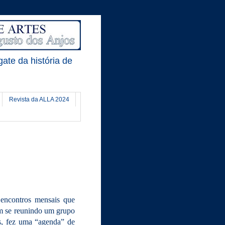
gate da história de
Revista da ALLA 2024
encontros mensais que
em se reunindo um grupo
es, fez uma “agenda” de