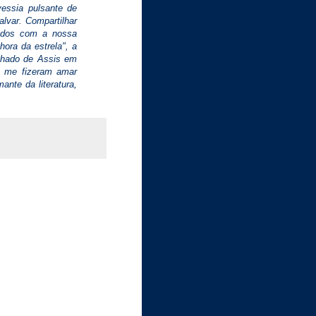
vessia pulsante de
lvar. Compartilhar
pados com a nossa
ora da estrela", a
chado de Assis em
ó me fizeram amar
nte da literatura,