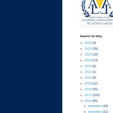
Arquivo do blog
►
2026
(4)
►
2025
(39)
►
2024
(10)
►
2023
(13)
►
2022
(6)
►
2021
(1)
►
2020
(8)
►
2019
(22)
►
2018
(55)
►
2017
(103)
▼
2016
(95)
►
dezembro
(16)
►
novembro
(21)