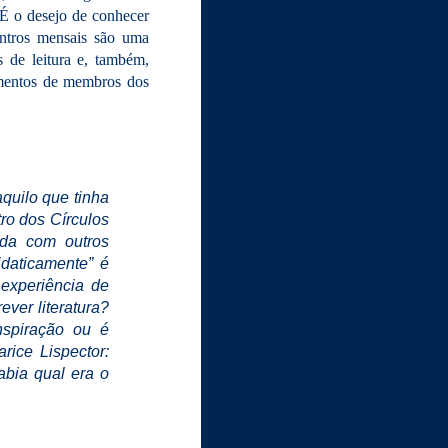
 É o desejo de conhecer
ntros mensais são uma
s de leitura e, também,
oimentos de membros dos
aquilo que tinha
tro dos Círculos
ada com outros
idaticamente” é
experiência de
ever literatura?
nspiração ou é
rice Lispector:
abia qual era o