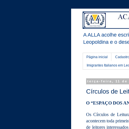
A ALLA acolhe escrit
Leopoldina e o dese
Página inicial
Cadastro
Imigrantes Italianos em Le
terça-feira, 11 d
Círculos de Lei
O “ESPAÇO DOS A
Os Círculos de Leitu
acontecem toda primeir
de leitores interessad