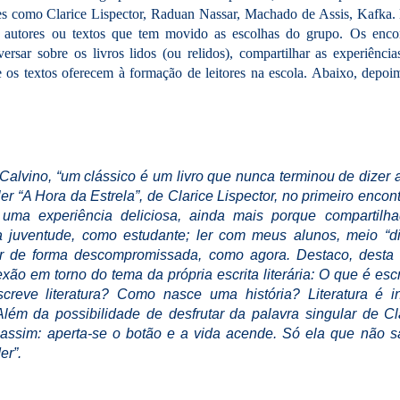
ores como Clarice Lispector, Raduan Nassar, Machado de Assis, Kafka.
r autores ou textos que tem movido as escolhas do grupo. Os enco
ersar sobre os livros lidos (ou relidos), compartilhar as experiência
ue os textos oferecem à formação de leitores na escola. Abaixo, dep
Calvino, “um clássico é um livro que nunca terminou de dizer 
ler “A Hora da Estrela”, de Clarice Lispector, no primeiro encon
i uma experiência deliciosa, ainda mais porque compartilh
na juventude, como estudante; ler com meus alunos, meio “d
ler de forma descompromissada, como agora. Destaco, desta 
flexão em torno do tema da própria escrita literária: O que é escr
creve literatura? Como nasce uma história? Literatura é i
Além da possibilidade de desfrutar da palavra singular de Cla
 assim: aperta-se o botão e a vida acende. Só ela que não s
er”.