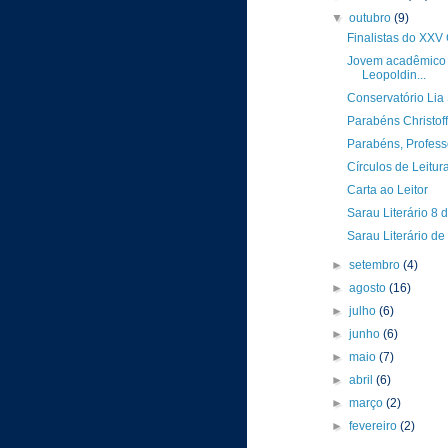
▼
outubro
(9)
Finalistas do XXV
Jovem acadêmico 
Leopoldin...
Conservatório Lia
Parabéns Christoff
Parabéns, Profess
Círculos de Leitur
Carta ao Leitor
Sarau Literário 8 
Sarau Literário d
►
setembro
(4)
►
agosto
(16)
►
julho
(6)
►
junho
(6)
►
maio
(7)
►
abril
(6)
►
março
(2)
►
fevereiro
(2)