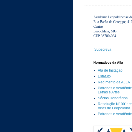
Academia Leopoldinense de 
Rua Barão de Cotegipe, 41
Centro
Leopoldina, MG
CEP 36700-084
Subscreva
Normativos da Alla
Ata de Instação
Estatuto
Regimento da ALLA
Patronos e Acadêmic
Letras e Artes
Sócios Honorários
Resolução Nº 001: c
Artes de Leopoldina
Patronos e Acadêmi