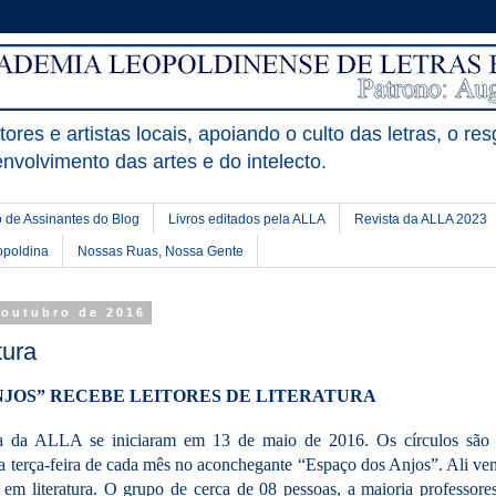
ores e artistas locais, apoiando o culto das letras, o res
nvolvimento das artes e do intelecto.
 de Assinantes do Blog
Livros editados pela ALLA
Revista da ALLA 2023
opoldina
Nossas Ruas, Nossa Gente
e outubro de 2016
tura
NJOS” RECEBE LEITORES DE LITERATURA
ra da ALLA se iniciaram em 13 de maio de 2016. Os círculos são 
a terça-feira de cada mês no aconchegante “Espaço dos Anjos”. Ali v
os em literatura. O grupo de cerca de 08 pessoas, a maioria professor