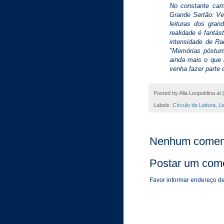
No constante cami
Grande Sertão: Ve
leituras dos gra
realidade é fantá
intensidade de R
"Memórias póstum
ainda mais o que 
venha fazer parte 
Posted by
Alla Leopoldina
at
Labels:
Círculo de Leitura
,
Le
Nenhum coment
Postar um come
Favor informar endereço de