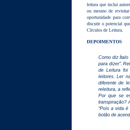
leitura que inclui aut
ou mesmo de revisita
oportunidade para conv
discutir o potencial q
Círculos de Leitura.
DEPOIMENTOS
Como diz Ítalo 
para dizer”. Re
de Leitura fo
leitores. Ler 
diferente de 
releitura, a re
Por que se es
transpiração? 
“Pois a vida é
botão de acend