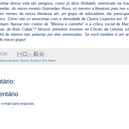
nhar dessa vida tão perigosa, como já dizia Riobaldo, eternizado na tra
redas, do nosso mineiro Guimarães Rosa, só mesmo a literatura para nos sa
ndes nomes da nossa literatura em um grupo de educadores tão preocu
stico. Como não se emocionar com a densidade de Clarice Lispector em "A h
aduam Nassar nos contos de "Menina a caminho" e a crítica social de Ma
as de Brás Cubas"? Nossos primeiros mestres no Círculo de Leituras s
há de intenso nas palavras por eles eternizadas. Se você também é um ama
do nosso grupo!
07:00
itura Literária
,
Museu Espaço dos Anjos
ário:
ntário
 e-mail para resposta.