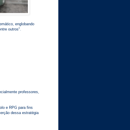
emático, englobando
entre outros".
ecialmente professores,
olo e RPG para fins
serção dessa estratégia