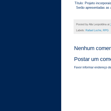
Título: Projeto incorporai
Serão apresentadas as a
Posted by
Alla Leopoldina
at
Labels:
Rafael Loche
,
RPG
Nenhum coment
Postar um come
Favor informar endereço de