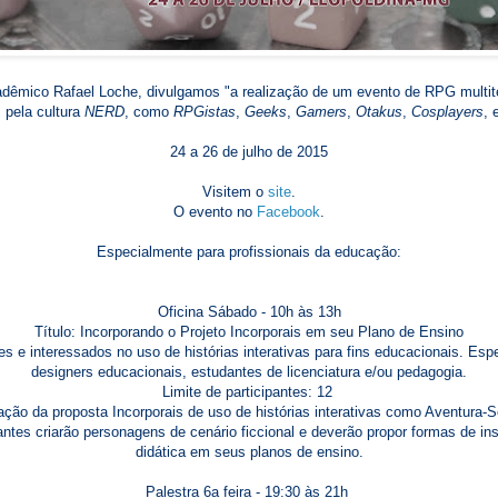
adêmico Rafael Loche, divulgamos "a realização de um evento de RPG multit
 pela cultura
NERD
, como
RPGistas
,
Geeks
,
Gamers
,
Otakus
,
Cosplayers
, 
24 a 26 de julho de 2015
Visitem o
site
.
O evento no
Facebook
.
Especialmente para profissionais da educação:
Oficina Sábado - 10h às 13h
Título: Incorporando o Projeto Incorporais em seu Plano de Ensino
es e interessados no uso de histórias interativas para fins educacionais. Esp
designers educacionais, estudantes de licenciatura e/ou pedagogia.
Limite de participantes: 12
ação da proposta Incorporais de uso de histórias interativas como Aventura-S
antes criarão personagens de cenário ficcional e deverão propor formas de in
didática em seus planos de ensino.
Palestra 6a feira - 19:30 às 21h