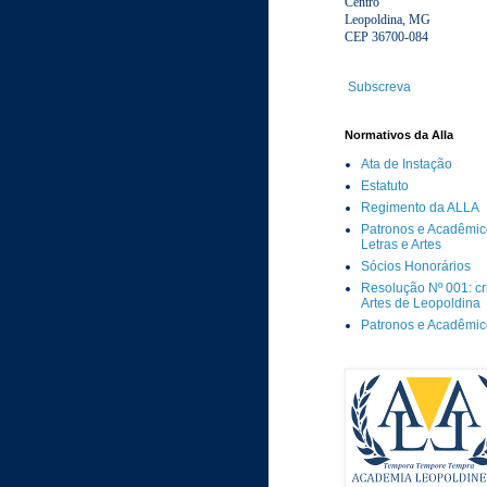
Centro
Leopoldina, MG
CEP 36700-084
Subscreva
Normativos da Alla
Ata de Instação
Estatuto
Regimento da ALLA
Patronos e Acadêmic
Letras e Artes
Sócios Honorários
Resolução Nº 001: c
Artes de Leopoldina
Patronos e Acadêmi