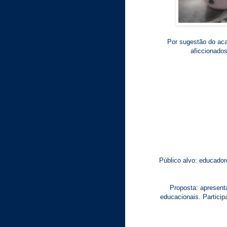
Por sugestão do ac
aficcionados
Público alvo: educador
Proposta: apresent
educacionais. Particip