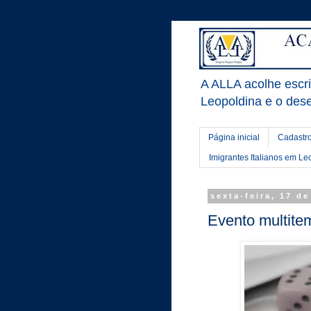
A ALLA acolhe escrit
Leopoldina e o dese
Página inicial
Cadastro
Imigrantes Italianos em Le
sexta-feira, 17 d
Evento multite