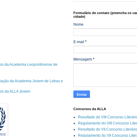
Formulário de contato (preencha os ca
cidade)
Nome
E-mail
*
Mensagem
*
os da Academia Leopoldinense de
riação da Academia Jovem de Letras e
cos da ALLA Jovem
Concursos da ALLA
Resultado do VIII Concurso Literár
Regulamento do VIII Concurso Lite
Resultado do VII Concurso Literári
Regulamento do VII Concurso Liter