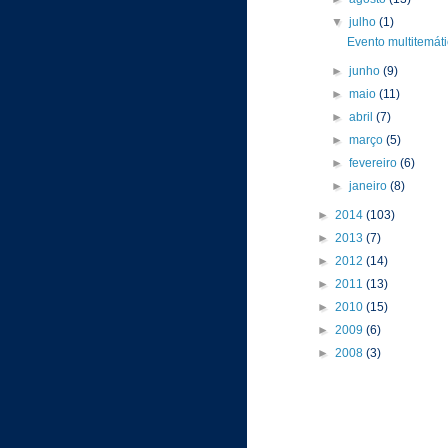
▼
julho
(1)
Evento multitemát
►
junho
(9)
►
maio
(11)
►
abril
(7)
►
março
(5)
►
fevereiro
(6)
►
janeiro
(8)
►
2014
(103)
►
2013
(7)
►
2012
(14)
►
2011
(13)
►
2010
(15)
►
2009
(6)
►
2008
(3)