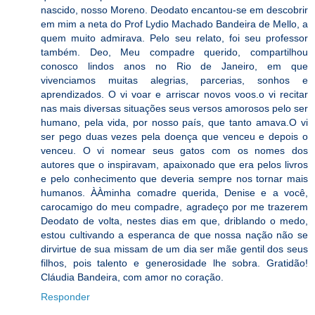
nascido, nosso Moreno. Deodato encantou-se em descobrir
em mim a neta do Prof Lydio Machado Bandeira de Mello, a
quem muito admirava. Pelo seu relato, foi seu professor
também. Deo, Meu compadre querido, compartilhou
conosco lindos anos no Rio de Janeiro, em que
vivenciamos muitas alegrias, parcerias, sonhos e
aprendizados. O vi voar e arriscar novos voos.o vi recitar
nas mais diversas situações seus versos amorosos pelo ser
humano, pela vida, por nosso país, que tanto amava.O vi
ser pego duas vezes pela doença que venceu e depois o
venceu. O vi nomear seus gatos com os nomes dos
autores que o inspiravam, apaixonado que era pelos livros
e pelo conhecimento que deveria sempre nos tornar mais
humanos. ÀÀminha comadre querida, Denise e a você,
carocamigo do meu compadre, agradeço por me trazerem
Deodato de volta, nestes dias em que, driblando o medo,
estou cultivando a esperanca de que nossa nação não se
dirvirtue de sua missam de um dia ser mãe gentil dos seus
filhos, pois talento e generosidade lhe sobra. Gratidão!
Cláudia Bandeira, com amor no coração.
Responder