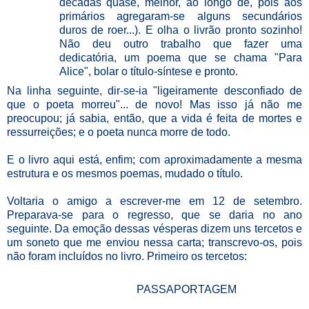
décadas quase, melhor, ao longo de, pois aos
primários agregaram-se alguns secundários
duros de roer...). E olha o livrão pronto sozinho!
Não deu outro trabalho que fazer uma
dedicatória, um poema que se chama "Para
Alice", bolar o título-síntese e pronto.
Na linha seguinte, dir-se-ia "ligeiramente desconfiado de
que o poeta morreu"... de novo! Mas isso já não me
preocupou; já sabia, então, que a vida é feita de mortes e
ressurreições; e o poeta nunca morre de todo.
E o livro aqui está, enfim; com aproximadamente a mesma
estrutura e os mesmos poemas, mudado o título.
Voltaria o amigo a escrever-me em 12 de setembro.
Preparava-se para o regresso, que se daria no ano
seguinte. Da emoção dessas vésperas dizem uns tercetos e
um soneto que me enviou nessa carta; transcrevo-os, pois
não foram incluídos no livro. Primeiro os tercetos:
PASSAPORTAGEM