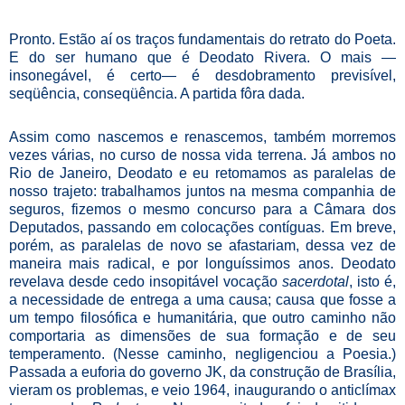
Pronto. Estão aí os traços fundamentais do retrato do Poeta.
E do ser humano que é Deodato Rivera. O mais —
insonegável, é certo— é desdobramento previsível,
seqüência, conseqüência. A partida fôra dada.
Assim como nascemos e renascemos, também morremos
vezes várias, no curso de nossa vida terrena. Já ambos no
Rio de Janeiro, Deodato e eu retomamos as paralelas de
nosso trajeto: trabalhamos juntos na mesma companhia de
seguros, fizemos o mesmo concurso para a Câmara dos
Deputados, passando em colocações contíguas. Em breve,
porém, as paralelas de novo se afastariam, dessa vez de
maneira mais radical, e por longuíssimos anos. Deodato
revelava desde cedo insopitável vocação
sacerdotal
, isto é,
a necessidade de entrega a uma causa; causa que fosse a
um tempo filosófica e humanitária, que outro caminho não
comportaria as dimensões de sua formação e de seu
temperamento. (Nesse caminho, negligenciou a Poesia.)
Passada a euforia do governo JK, da construção de Brasília,
vieram os problemas, e veio 1964, inaugurando o anticlímax