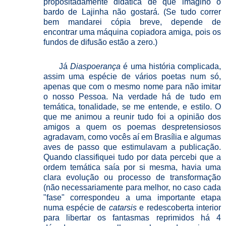
propositadamente didática de que imagino o
bardo de Lajinha não gostará. (Se tudo correr
bem mandarei cópia breve, depende de
encontrar uma máquina copiadora amiga, pois os
fundos de difusão estão a zero.)
Já
Diaspoerança
é uma história complicada,
assim uma espécie de vários poetas num só,
apenas que com o mesmo nome para não imitar
o nosso Pessoa. Na verdade há de tudo em
temática, tonalidade, se me entende, e estilo. O
que me animou a reunir tudo foi a opinião dos
amigos a quem os poemas despretensiosos
agradavam, como vocês aí em Brasília e algumas
aves de passo que estimulavam a publicação.
Quando classifiquei tudo por data percebi que a
ordem temática saía por si mesma, havia uma
clara evolução ou processo de transformação
(não necessariamente para melhor, no caso cada
"fase" correspondeu a uma importante etapa
numa espécie de
catarsis
e redescoberta interior
para libertar os fantasmas reprimidos há 4