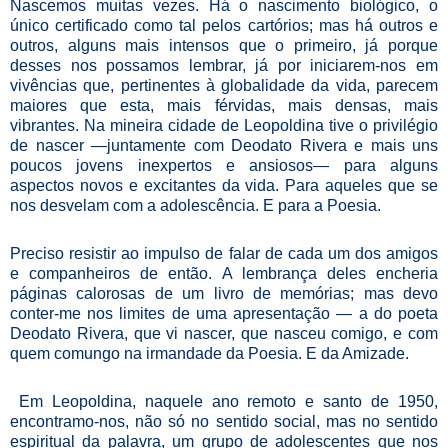
Nascemos muitas vezes. Há o nascimento biológico, o
único certificado como tal pelos cartórios; mas há outros e
outros, alguns mais intensos que o primeiro, já porque
desses nos possamos lembrar, já por iniciarem-nos em
vivências que, pertinentes à globalidade da vida, parecem
maiores que esta, mais férvidas, mais densas, mais
vibrantes. Na mineira cidade de Leopoldina tive o privilégio
de nascer —juntamente com Deodato Rivera e mais uns
poucos jovens inexpertos e ansiosos— para alguns
aspectos novos e excitantes da vida. Para aqueles que se
nos desvelam com a adolescência. E para a Poesia.
Preciso resistir ao impulso de falar de cada um dos amigos
e companheiros de então. A lembrança deles encheria
páginas calorosas de um livro de memórias; mas devo
conter-me nos limites de uma apresentação — a do poeta
Deodato Rivera, que vi nascer, que nasceu comigo, e com
quem comungo na irmandade da Poesia. E da Amizade.
Em Leopoldina, naquele ano remoto e santo de 1950,
encontramo-nos, não só no sentido social, mas no sentido
espiritual da palavra, um grupo de adolescentes que nos