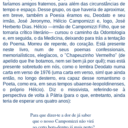
faríamos amigos fraternos, para além das circunstâncias de
tempo e espaço. Desse grupo, os que haveria de aproximar,
em breve, também a Poesia éramos eu, Deodato e seu
irmão, José Jeronymo, Hélcio Campomizzi e, logo, José
Herberto Dias. Hélcio —irmão de Campomizzi Filho, que se
tornaria crítico literário— cursou o caminho da Odontologia
e, em seguida, o da Medicina, deixando para trás a tentação
do Poema. Morreu de repente, do coração. Está presente
neste livro, num de seus poemas confessionais,
memorialísticos, elegíacos, o "Chapeuzinho Vermelho" (de
apelido que lhe botamos, nem sei bem já por quê); mas está
presente sobretudo em nós, como o lembra Deodato numa
carta em verso de 1976 (uma carta em verso, sim! que ainda
então, no longo desterro, era capaz desse romantismo o
Poeta, como era, em seus tempos ubaense-leopoldinenses,
o próprio Hélcio). Diz o missivista, referindo-se à
perspectiva de volta à Pátria (para o que, entretanto, ainda
teria de esperar uns quatro anos):
Para que dizer-te a dor de já saber
que o nosso Campomizzi não virá
ao certo bota-dentro já mais perto?