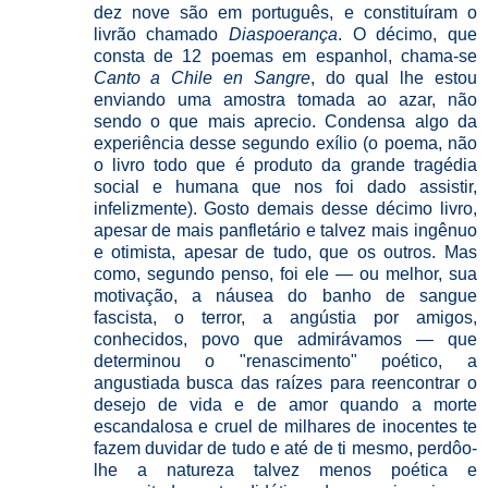
dez nove são em português, e constituíram o
livrão chamado
Diaspoerança
. O décimo, que
consta de 12 poemas em espanhol, chama-se
Canto a Chile en Sangre
, do qual lhe estou
enviando uma amostra tomada ao azar, não
sendo o que mais aprecio. Condensa algo da
experiência desse segundo exílio (o poema, não
o livro todo que é produto da grande tragédia
social e humana que nos foi dado assistir,
infelizmente). Gosto demais desse décimo livro,
apesar de mais panfletário e talvez mais ingênuo
e otimista, apesar de tudo, que os outros. Mas
como, segundo penso, foi ele — ou melhor, sua
motivação, a náusea do banho de sangue
fascista, o terror, a angústia por amigos,
conhecidos, povo que admirávamos — que
determinou o "renascimento" poético, a
angustiada busca das raízes para reencontrar o
desejo de vida e de amor quando a morte
escandalosa e cruel de milhares de inocentes te
fazem duvidar de tudo e até de ti mesmo, perdôo-
lhe a natureza talvez menos poética e