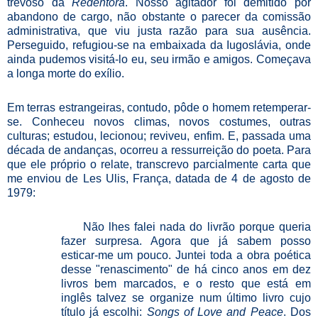
trevoso da
Redentora
. Nosso agitador foi demitido por
abandono de cargo, não obstante o parecer da comissão
administrativa, que viu justa razão para sua ausência.
Perseguido, refugiou-se na embaixada da Iugoslávia, onde
ainda pudemos visitá-lo eu, seu irmão e amigos. Começava
a longa morte do exílio.
Em terras estrangeiras, contudo, pôde o homem retemperar-
se. Conheceu novos climas, novos costumes, outras
culturas; estudou, lecionou; reviveu, enfim. E, passada uma
década de andanças, ocorreu a ressurreição do poeta. Para
que ele próprio o relate, transcrevo parcialmente carta que
me enviou de Les Ulis, França, datada de 4 de agosto de
1979:
Não lhes falei nada do livrão porque queria
fazer surpresa. Agora que já sabem posso
esticar-me um pouco. Juntei toda a obra poética
desse "renascimento" de há cinco anos em dez
livros bem marcados, e o resto que está em
inglês talvez se organize num último livro cujo
título já escolhi:
Songs of Love and Peace
. Dos