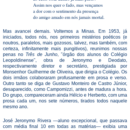
Assim nos quer o fado, mas vençamos
a dor com o sentimento da presença
do amigo amado em nós jamais mortal.
Mas avancei demais. Voltemos a Minas. Em 1953, já
iniciados, todos nós, nos primeiros mistérios poéticos (e
noutros, paralelos, mais gozosos, talvez, mas também, com
certeza, infinitamente mais pungitivos), reunimos nossas
penas no
Três de Junho
, "órgão dos alunos do Colégio
Leopoldinense", obra de Jeronymo e Deodato,
respectivamente diretor e secretário, prestigiada por
Monsenhor Guilherme de Oliveira, que dirigia o Colégio. Os
dois irmãos colaboraram profusamente em prosa e verso.
Outro tanto se diga de Gustavo Monteiro de Castro Júnior,
desaparecido, como Campomizzi, antes de madura a hora.
Do grupo, compareceram ainda Hélcio e Herberto, com uma
prosa cada um, nos sete números, tirados todos naquele
mesmo ano.
José Jeronymo Rivera —aluno excepcional, que passava
com média final 10 em todas as matérias— exibia uma