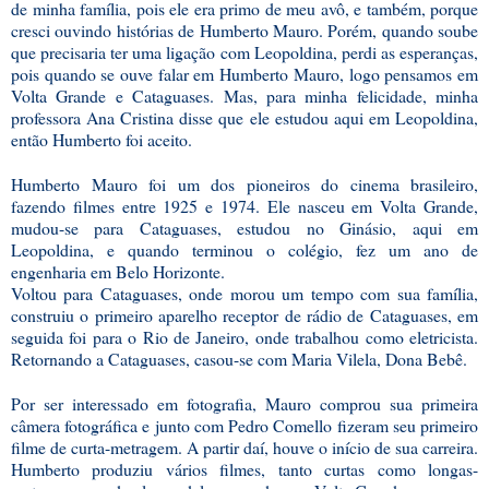
de minha família, pois ele era primo de meu avô, e também, porque
cresci ouvindo histórias de Humberto Mauro. Porém, quando soube
que precisaria ter uma ligação com Leopoldina, perdi as esperanças,
pois quando se ouve falar em Humberto Mauro, logo pensamos em
Volta Grande e Cataguases. Mas, para minha felicidade, minha
professora Ana Cristina disse que ele estudou aqui em Leopoldina,
então Humberto foi aceito.
Humberto Mauro foi um dos pioneiros do cinema brasileiro,
fazendo filmes entre 1925 e 1974. Ele nasceu em Volta Grande,
mudou-se para Cataguases, estudou no Ginásio, aqui em
Leopoldina, e quando terminou o colégio, fez um ano de
engenharia em Belo Horizonte.
Voltou para Cataguases, onde morou um tempo com sua família,
construiu o primeiro aparelho receptor de rádio de Cataguases, em
seguida foi para o Rio de Janeiro, onde trabalhou como eletricista.
Retornando a Cataguases, casou-se com Maria Vilela, Dona Bebê.
Por ser interessado em fotografia, Mauro comprou sua primeira
câmera fotográfica e junto com Pedro Comello fizeram seu primeiro
filme de curta-metragem. A partir daí, houve o início de sua carreira.
Humberto produziu vários filmes, tanto curtas como longas-